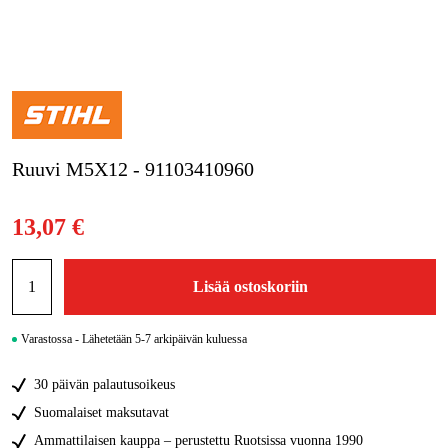
Kampanjat
Tuotemerkit
Artikkelit & Oppaat
Ruuvi M5X12 - 91103410960
Ota yhteyttä
Usein kysytyt kysymykset
13,07 €
Lisää ostoskoriin
Varastossa - Lähetetään 5-7 arkipäivän kuluessa
30 päivän palautusoikeus
Suomalaiset maksutavat
Ammattilaisen kauppa – perustettu Ruotsissa vuonna 1990