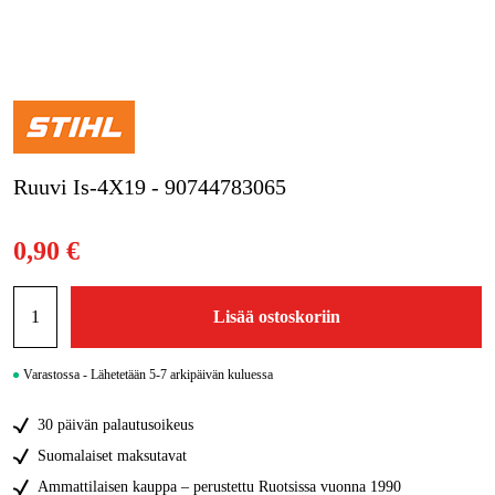
Kampanjat
Tuotemerkit
Artikkelit & Oppaat
Ruuvi Is-4X19 - 90744783065
Ota yhteyttä
Usein kysytyt kysymykset
0,90 €
Lisää ostoskoriin
Varastossa - Lähetetään 5-7 arkipäivän kuluessa
30 päivän palautusoikeus
Suomalaiset maksutavat
Ammattilaisen kauppa – perustettu Ruotsissa vuonna 1990