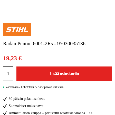
Kampanjat
Tuotemerkit
Artikkelit & Oppaat
Radan Pentue 6001-2Rs - 95030035136
Ota yhteyttä
Usein kysytyt kysymykset
19,23 €
Lisää ostoskoriin
Varastossa - Lähetetään 5-7 arkipäivän kuluessa
30 päivän palautusoikeus
Suomalaiset maksutavat
Ammattilaisen kauppa – perustettu Ruotsissa vuonna 1990