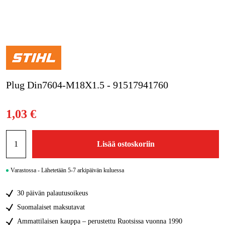
Kampanjat
Tuotemerkit
Artikkelit & Oppaat
Plug Din7604-M18X1.5 - 91517941760
Ota yhteyttä
Usein kysytyt kysymykset
1,03 €
Lisää ostoskoriin
Varastossa - Lähetetään 5-7 arkipäivän kuluessa
30 päivän palautusoikeus
Suomalaiset maksutavat
Ammattilaisen kauppa – perustettu Ruotsissa vuonna 1990