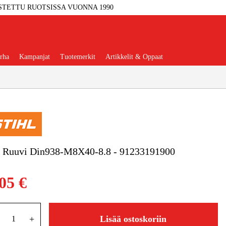
STETTU RUOTSISSA VUONNA 1990
rha
Kampanjat
Tuotemerkit
Artikkelit & Oppaat
Työkalut
Autotalli Ja Verstas
n Ruuvi Din938-M8X40-8.8 - 91233191900
kkeet Ja Käyttömateriaalit
05 €
tteet Ja Suojavarusteet
+
Lisää ostoskoriin