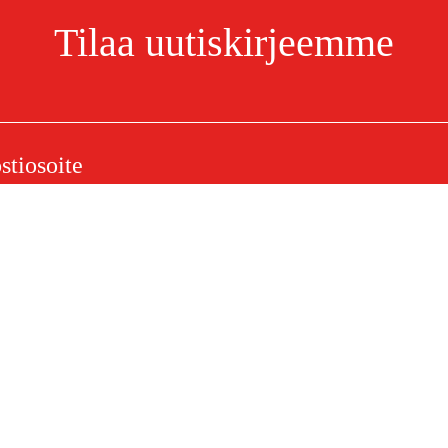
Tilaa uutiskirjeemme
-M8X40-8.8 - 91233191900
Olen lukenut ja hyväksynyt henkilötietojen käsittelyn.
Tietosuojakäytäntö
elu
Ostoksestasi
Ostoehdot
eklamaatiot
Rahti ja toimitus
ysymykset
Maksuehdot
 (PDF)
Ostoehdot (PDF)