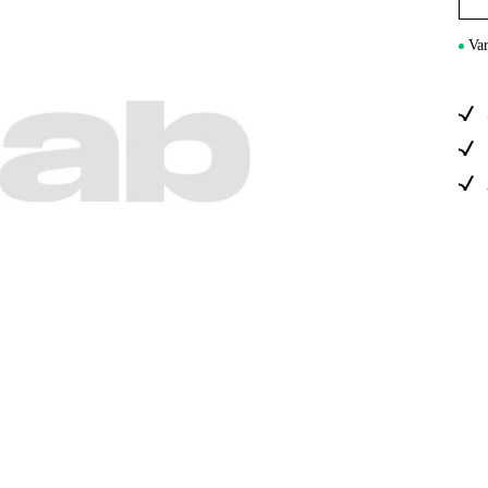
Sähkö Ja Ra
Var