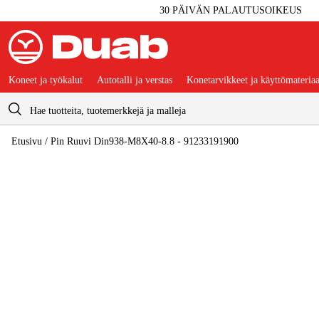
30 PÄIVÄN PALAUTUSOIKEUS
Koneet ja työkalut
Autotalli ja verstas
Konetarvikkeet ja käyttömateriaa
Ostoskori
Etusivu
/
Pin Ruuvi Din938-M8X40-8.8 - 91233191900