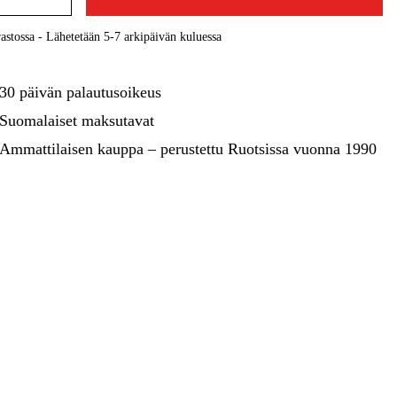
kentaminen
Metsä & Puutarha
astossa - Lähetetään 5-7 arkipäivän kuluessa
Kampanjat
30 päivän palautusoikeus
Suomalaiset maksutavat
Ammattilaisen kauppa – perustettu Ruotsissa vuonna 1990