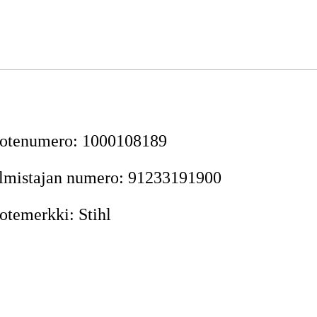
otenumero
:
1000108189
lmistajan numero
:
91233191900
otemerkki
:
Stihl