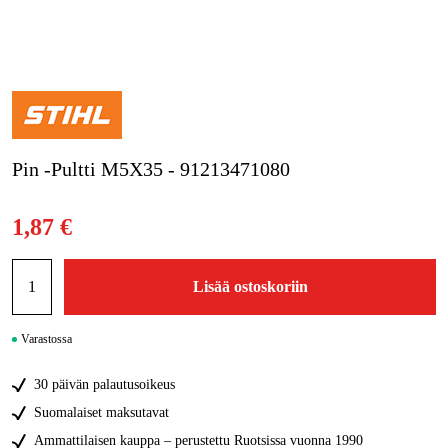
Kampanjat
Tuotemerkit
Artikkelit & Oppaat
Pin -Pultti M5X35 - 91213471080
Ota yhteyttä
Usein kysytyt kysymykset
1,87 €
Lisää ostoskoriin
Varastossa
30 päivän palautusoikeus
Suomalaiset maksutavat
Ammattilaisen kauppa – perustettu Ruotsissa vuonna 1990