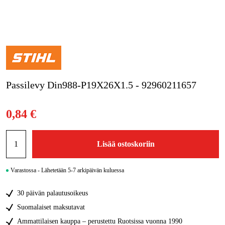
Kampanjat
Tuotemerkit
Artikkelit & Oppaat
Passilevy Din988-P19X26X1.5 - 92960211657
Ota yhteyttä
Usein kysytyt kysymykset
0,84 €
Lisää ostoskoriin
Varastossa - Lähetetään 5-7 arkipäivän kuluessa
30 päivän palautusoikeus
Suomalaiset maksutavat
Ammattilaisen kauppa – perustettu Ruotsissa vuonna 1990