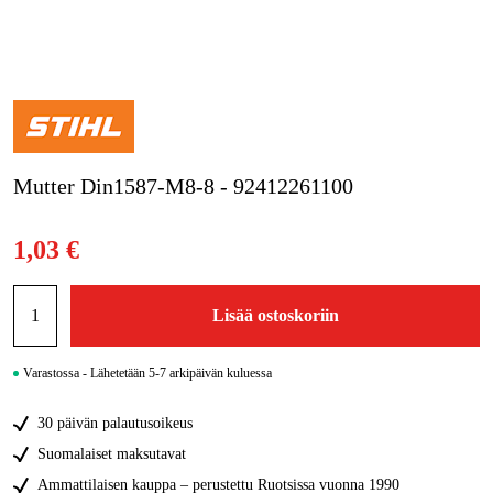
Kampanjat
Tuotemerkit
Artikkelit & Oppaat
Mutter Din1587-M8-8 - 92412261100
Ota yhteyttä
Usein kysytyt kysymykset
1,03 €
Lisää ostoskoriin
Varastossa - Lähetetään 5-7 arkipäivän kuluessa
30 päivän palautusoikeus
Suomalaiset maksutavat
Ammattilaisen kauppa – perustettu Ruotsissa vuonna 1990