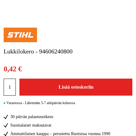
Kampanjat
Tuotemerkit
Artikkelit & Oppaat
Lukkilokero - 94606240800
Ota yhteyttä
Usein kysytyt kysymykset
0,42 €
Lisää ostoskoriin
Varastossa - Lähetetään 5-7 arkipäivän kuluessa
30 päivän palautusoikeus
Suomalaiset maksutavat
Ammattilaisen kauppa – perustettu Ruotsissa vuonna 1990