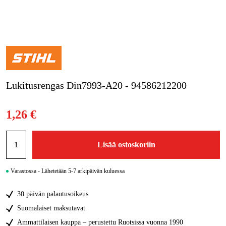
Kampanjat
Tuotemerkit
Artikkelit & Oppaat
Lukitusrengas Din7993-A20 - 94586212200
Ota yhteyttä
Usein kysytyt kysymykset
1,26 €
Lisää ostoskoriin
Varastossa - Lähetetään 5-7 arkipäivän kuluessa
30 päivän palautusoikeus
Suomalaiset maksutavat
Ammattilaisen kauppa – perustettu Ruotsissa vuonna 1990