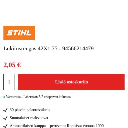
Kampanjat
Tuotemerkit
Artikkelit & Oppaat
Lukitusrengas 42X1.75 - 94566214479
Ota yhteyttä
Usein kysytyt kysymykset
2,05 €
Lisää ostoskoriin
Varastossa - Lähetetään 5-7 arkipäivän kuluessa
30 päivän palautusoikeus
Suomalaiset maksutavat
Ammattilaisen kauppa – perustettu Ruotsissa vuonna 1990