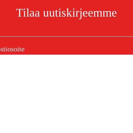
Tilaa uutiskirjeemme
4606247010
Olen lukenut ja hyväksynyt henkilötietojen käsittelyn.
Tietosuojakäytäntö
elu
Ostoksestasi
Ostoehdot
eklamaatiot
Rahti ja toimitus
ysymykset
Maksuehdot
 (PDF)
Ostoehdot (PDF)