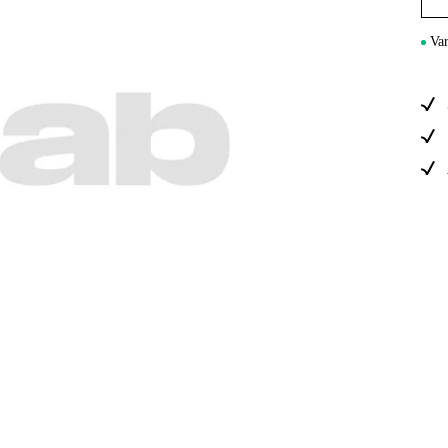
Sähkö Ja Ra
Var