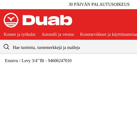
30 PÄIVÄN PALAUTUSOIKEUS
Koneet ja työkalut
Autotalli ja verstas
Konetarvikkeet ja käyttömateriaa
Ostoskori
Etusivu
/
Levy 3/4'''Bl - 94606247010