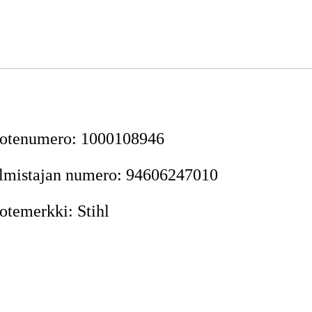
otenumero
:
1000108946
lmistajan numero
:
94606247010
otemerkki
:
Stihl