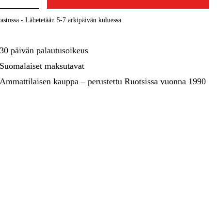
kentaminen
Metsä & Puutarha
astossa - Lähetetään 5-7 arkipäivän kuluessa
Kampanjat
30 päivän palautusoikeus
Suomalaiset maksutavat
Ammattilaisen kauppa – perustettu Ruotsissa vuonna 1990