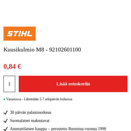
Kampanjat
Tuotemerkit
Artikkelit & Oppaat
Kuusikulmio M8 - 92102601100
Ota yhteyttä
Usein kysytyt kysymykset
0,84 €
Lisää ostoskoriin
Varastossa - Lähetetään 5-7 arkipäivän kuluessa
30 päivän palautusoikeus
Suomalaiset maksutavat
Ammattilaisen kauppa – perustettu Ruotsissa vuonna 1990