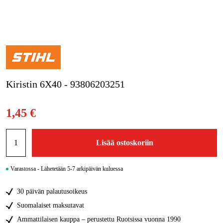
Kampanjat
Tuotemerkit
Artikkelit & Oppaat
Kiristin 6X40 - 93806203251
Ota yhteyttä
Usein kysytyt kysymykset
1,45 €
Lisää ostoskoriin
Varastossa - Lähetetään 5-7 arkipäivän kuluessa
30 päivän palautusoikeus
Suomalaiset maksutavat
Ammattilaisen kauppa – perustettu Ruotsissa vuonna 1990