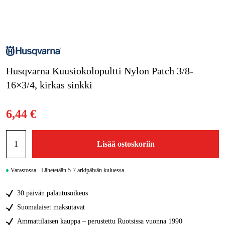
Kampanjat
Tuotemerkit
Husqvarna Kuusiokolopultti Nylon Patch 3/8-
Artikkelit & Oppaat
16×3/4, kirkas sinkki
Ota yhteyttä
Usein kysytyt kysymykset
6,44 €
Lisää ostoskoriin
Varastossa - Lähetetään 5-7 arkipäivän kuluessa
30 päivän palautusoikeus
Suomalaiset maksutavat
Ammattilaisen kauppa – perustettu Ruotsissa vuonna 1990