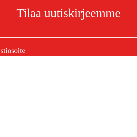
Tilaa uutiskirjeemme
p
Olen lukenut ja hyväksynyt henkilötietojen käsittelyn.
Tietosuojakäytäntö
elu
Ostoksestasi
Ostoehdot
eklamaatiot
Rahti ja toimitus
ysymykset
Maksuehdot
 (PDF)
Ostoehdot (PDF)