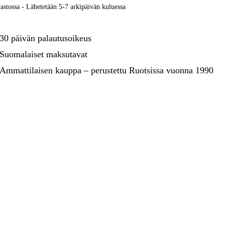
kentaminen
Metsä & Puutarha
astossa - Lähetetään 5-7 arkipäivän kuluessa
Kampanjat
30 päivän palautusoikeus
Suomalaiset maksutavat
Ammattilaisen kauppa – perustettu Ruotsissa vuonna 1990