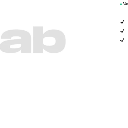
Sähkö Ja Ra
Var