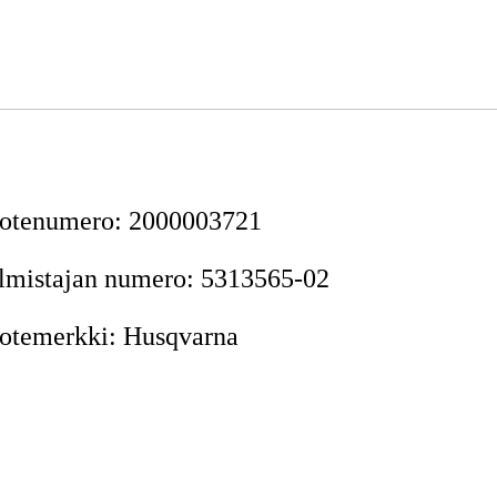
otenumero
:
2000003721
lmistajan numero
:
5313565-02
otemerkki
:
Husqvarna