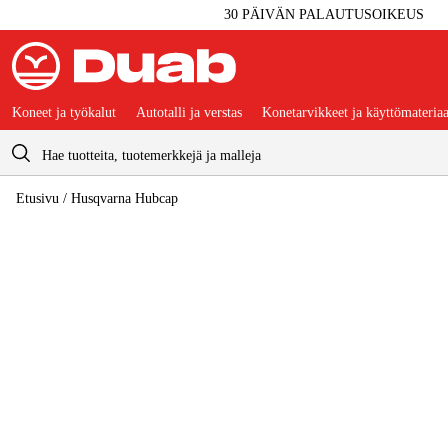
30 PÄIVÄN PALAUTUSOIKEUS
Koneet ja työkalut
Autotalli ja verstas
Konetarvikkeet ja käyttömateriaa
Ostoskori
Etusivu
/
Husqvarna Hubcap