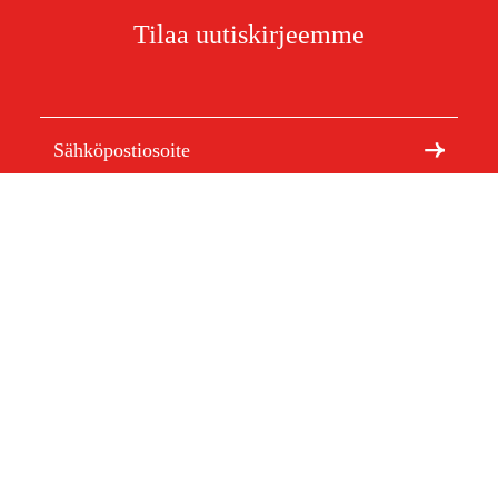
Tilaa uutiskirjeemme
Olen lukenut ja hyväksynyt henkilötietojen
käsittelyn.
Tietosuojakäytäntö
Meistä
Artikkelit ja oppaat
Tietoa Duabista
Kestävä kehitys
Tuotemerkit
Asiakaspalvelu
Ostoksestasi
Ota yhteyttä
Ostoehdot
Palautukset ja reklamaatiot
Rahti ja toimitus