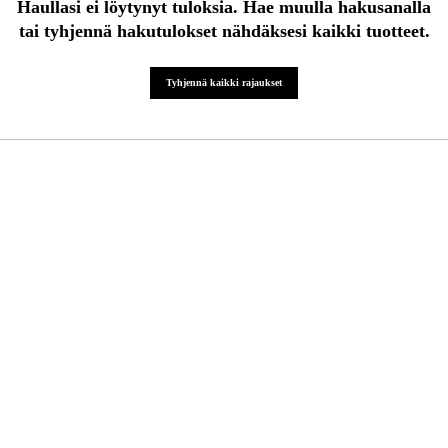
Haullasi ei löytynyt tuloksia. Hae muulla hakusanalla
tai tyhjennä hakutulokset nähdäksesi kaikki tuotteet.
Kampanjat
Tyhjennä kaikki rajaukset
Tuotemerkit
Artikkelit & Oppaat
Ota yhteyttä
Usein kysytyt kysymykset