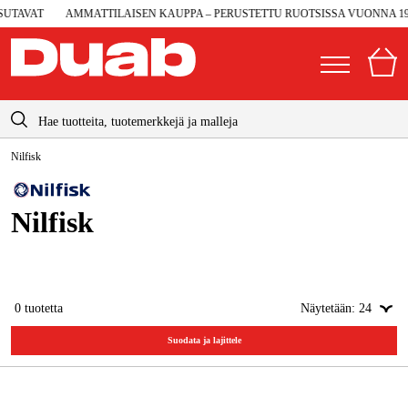
TAVAT
AMMATTILAISEN KAUPPA – PERUSTETTU RUOTSISSA VUONNA 199
info@duab.fi
Nilfisk
|
Yksityinen
Yritys
Suomi
Sverige
Koneet ja työkalut
Nilfisk
Danmark
Autotalli ja verstas
Norge
Konetarvikkeet ja käyttömateriaalit
0
tuotetta
Näytetään:
24
Deutschland
Työvaatteet ja suojavarusteet
Suodata ja lajittele
Sähkö ja rakentaminen
Metsä & Puutarha