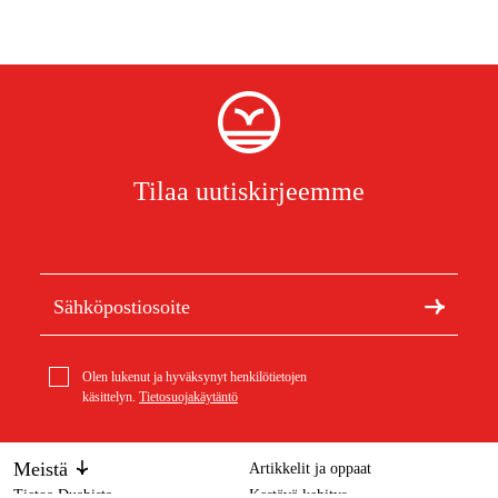
Tilaa uutiskirjeemme
Olen lukenut ja hyväksynyt henkilötietojen
käsittelyn.
Tietosuojakäytäntö
Meistä
Artikkelit ja oppaat
Tietoa Duabista
Kestävä kehitys