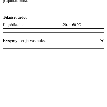
pääputkiletkuna.
Tekniset tiedot
lämpötila-alue
-20- + 60 °C
Sisähalkaisija
102 mm
Käyttöpaine
0,30 MPa
Kysymykset ja vastaukset
Murtumispaine
0,80 MPa
Paino per metri
0,60 kg