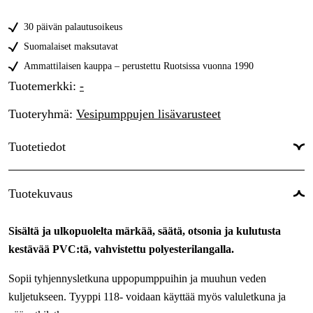
30 päivän palautusoikeus
Suomalaiset maksutavat
Ammattilaisen kauppa – perustettu Ruotsissa vuonna 1990
Tuotemerkki
:
-
Tuoteryhmä
:
Vesipumppujen lisävarusteet
Tuotetiedot
Käyttöpaine
:
4 bar
Tuotekuvaus
Työpaine
:
0.4 MPa
Sisältä ja ulkopuolelta märkää, säätä, otsonia ja kulutusta
Räjähtävä paine
:
1.2 MPa
kestävää PVC:tä, vahvistettu polyesterilangalla.
Paino
:
0.55 kg/m
Sopii tyhjennysletkuna uppopumppuihin ja muuhun veden
kuljetukseen. Tyyppi 118- voidaan käyttää myös valuletkuna ja