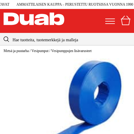
VAT
AMMATTILAISEN KAUPPA – PERUSTETTU RUOTSISSA VUONNA 1990
info@duab.fi
Metsä ja puutarha
/
Vesipumput
/
Vesipumppujen lisävarusteet
|
Yksityinen
Yritys
Suomi
Sverige
Koneet ja työkalut
Danmark
Autotalli ja verstas
Norge
Konetarvikkeet ja käyttömateriaalit
Deutschland
Työvaatteet ja suojavarusteet
Sähkö ja rakentaminen