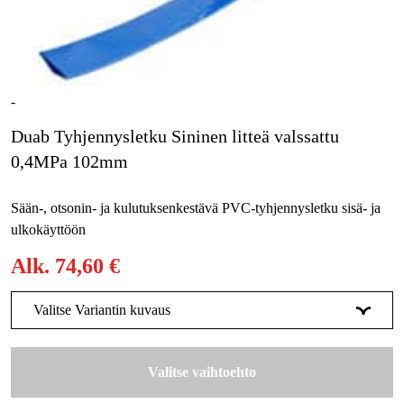
Metsä & Puutarha
Kampanjat
Tuotemerkit
-
Artikkelit & Oppaat
Duab Tyhjennysletku Sininen litteä valssattu
0,4MPa 102mm
Ota yhteyttä
Usein kysytyt kysymykset
Sään-, otsonin- ja kulutuksenkestävä PVC-tyhjennysletku sisä- ja
ulkokäyttöön
Alk.
74,60 €
Valitse Variantin kuvaus
102 mm | Rulla 15 m
74,61 €
Valitse vaihtoehto
102 mm | Rulla 25 m
133,43 €