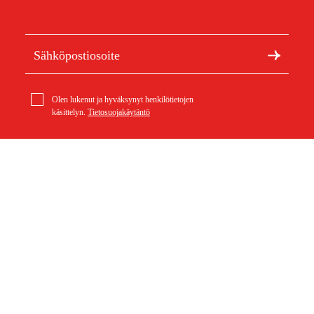
Olen lukenut ja hyväksynyt henkilötietojen
käsittelyn.
Tietosuojakäytäntö
Meistä
Artikkelit ja oppaat
Tietoa Duabista
Kestävä kehitys
Tuotemerkit
Asiakaspalvelu
Ostoksestasi
Ota yhteyttä
Ostoehdot
Palautukset ja reklamaatiot
Rahti ja toimitus
Usein kysytyt kysymykset
Maksuehdot
Palautuslomake (PDF)
Ostoehdot (PDF)