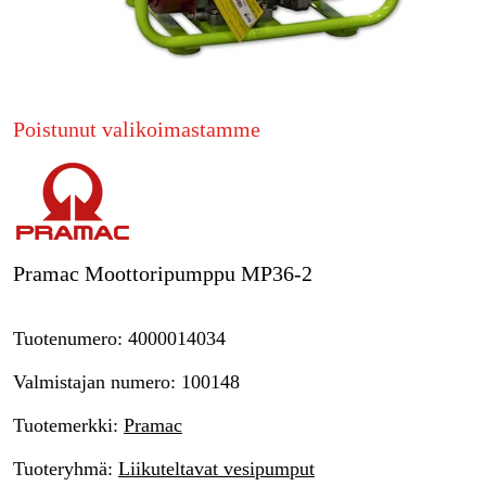
Metsä & Puutarha
Kampanjat
Tuotemerkit
Poistunut valikoimastamme
Artikkelit & Oppaat
Ota yhteyttä
Usein kysytyt kysymykset
Pramac Moottoripumppu MP36-2
Tuotenumero
:
4000014034
Valmistajan numero
:
100148
Tuotemerkki
:
Pramac
Tuoteryhmä
:
Liikuteltavat vesipumput