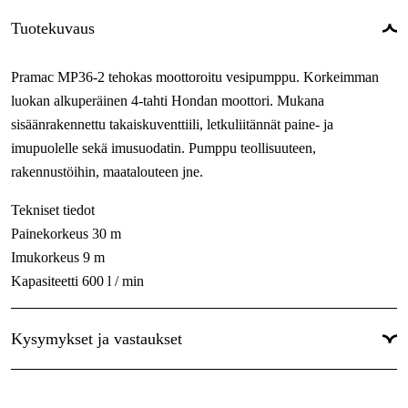
Tuotekuvaus
Pramac MP36-2 tehokas moottoroitu vesipumppu. Korkeimman
luokan alkuperäinen 4-tahti Hondan moottori. Mukana
sisäänrakennettu takaiskuventtiili, letkuliitännät paine- ja
imupuolelle sekä imusuodatin. Pumppu teollisuuteen,
rakennustöihin, maatalouteen jne.
Tekniset tiedot
Painekorkeus 30 m
Imukorkeus 9 m
Kapasiteetti 600 l / min
Liitäntä 2"
Kysymykset ja vastaukset
Moottori Honda GX120
Teho 2,9 kW / 4 hv
Sylinterin tilavuus 118 cc