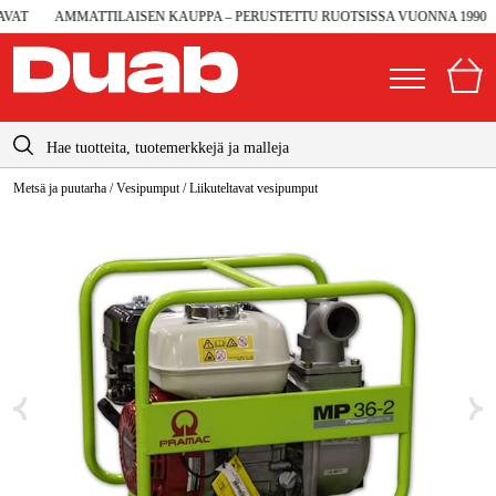
AT
AMMATTILAISEN KAUPPA – PERUSTETTU RUOTSISSA VUONNA 1990
info@duab.fi
Metsä ja puutarha
/
Vesipumput
/
Liikuteltavat vesipumput
|
Yksityinen
Yritys
Suomi
Sverige
Koneet ja työkalut
Danmark
Autotalli ja verstas
Norge
Konetarvikkeet ja käyttömateriaalit
Deutschland
Työvaatteet ja suojavarusteet
Sähkö ja rakentaminen