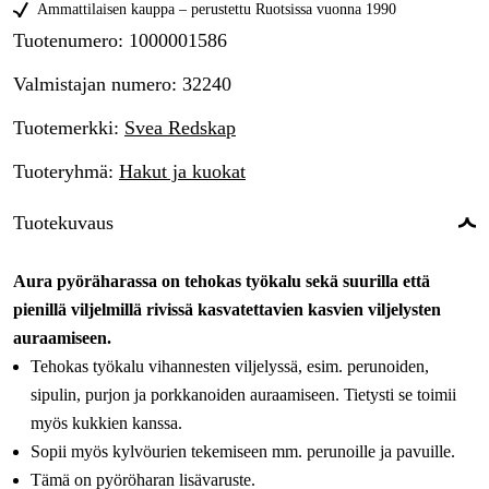
Ammattilaisen kauppa – perustettu Ruotsissa vuonna 1990
Tuotenumero
:
1000001586
Valmistajan numero
:
32240
Tuotemerkki
:
Svea Redskap
Tuoteryhmä
:
Hakut ja kuokat
Tuotekuvaus
Aura pyöräharassa on tehokas työkalu sekä suurilla että
pienillä viljelmillä rivissä kasvatettavien kasvien viljelysten
auraamiseen.
Tehokas työkalu vihannesten viljelyssä, esim. perunoiden,
sipulin, purjon ja porkkanoiden auraamiseen. Tietysti se toimii
myös kukkien kanssa.
Sopii myös kylvöurien tekemiseen mm. perunoille ja pavuille.
Tämä on pyöröharan lisävaruste.