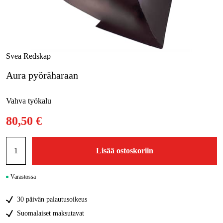
Kampanjat
Tuotemerkit
Svea Redskap
Artikkelit & Oppaat
Aura pyöräharaan
Ota yhteyttä
Vahva työkalu
Usein kysytyt kysymykset
80,50 €
Lisää ostoskoriin
Varastossa
30 päivän palautusoikeus
Suomalaiset maksutavat