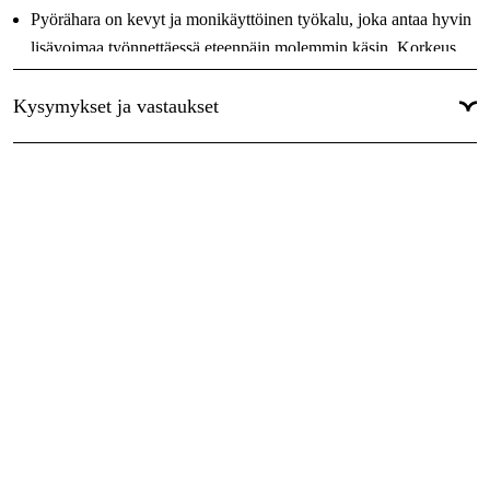
Pyörähara on kevyt ja monikäyttöinen työkalu, joka antaa hyvin
lisävoimaa työnnettäessä eteenpäin molemmin käsin. Korkeus
on säädettävissä käyttäjän pituuden mukaan. Kaikki tämä
Kysymykset ja vastaukset
helpottaa työtä puutarhassasi.
Leveys 28cm