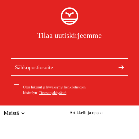
Tilaa uutiskirjeemme
Olen lukenut ja hyväksynyt henkilötietojen
käsittelyn.
Tietosuojakäytäntö
Meistä
Artikkelit ja oppaat
Tietoa Duabista
Kestävä kehitys
Aura pyöräharaan
80,50 €
Tuotemerkit