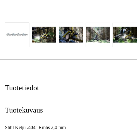
Tuotetiedot
Vetolenkkien leveys
:
Tuotekuvaus
Ketjunjako
:
Stihl Ketju .404'' Rmhs 2,0 mm
Vetolenkit
: