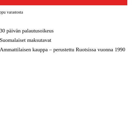
kentaminen
Metsä & Puutarha
pu varastosta
Kampanjat
30 päivän palautusoikeus
Suomalaiset maksutavat
Ammattilaisen kauppa – perustettu Ruotsissa vuonna 1990