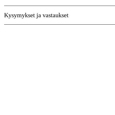
Maailmanlaajuinen Takuu
:
Kysymykset ja vastaukset