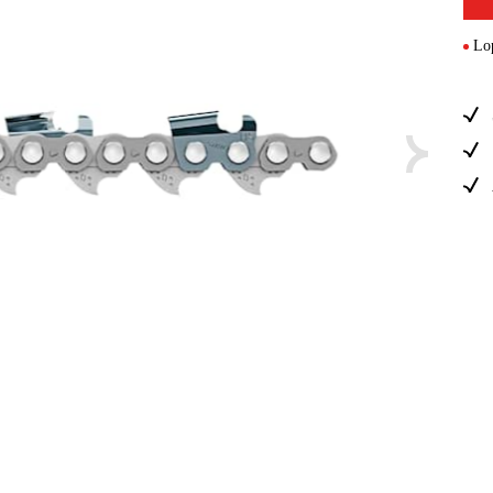
Sähkö Ja Ra
Lop