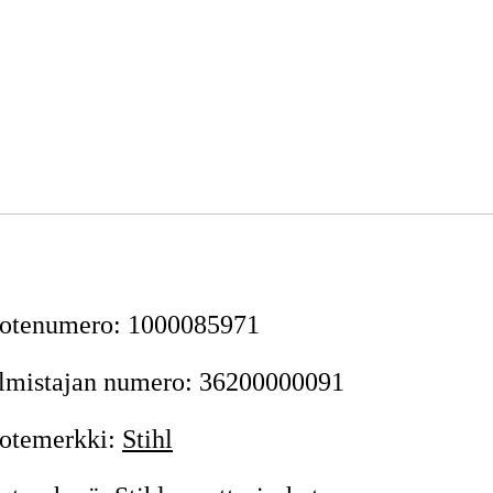
otenumero
:
1000085971
lmistajan numero
:
36200000091
otemerkki
:
Stihl