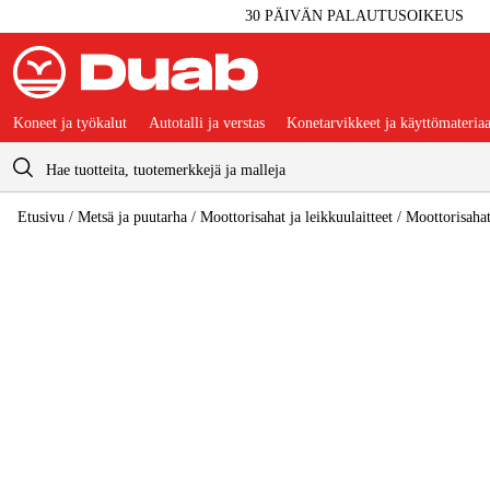
30 PÄIVÄN PALAUTUSOIKEUS
Koneet ja työkalut
Autotalli ja verstas
Konetarvikkeet ja käyttömateriaa
Ostoskori
Etusivu
/
Metsä ja puutarha
/
Moottorisahat ja leikkuulaitteet
/
Moottorisaha