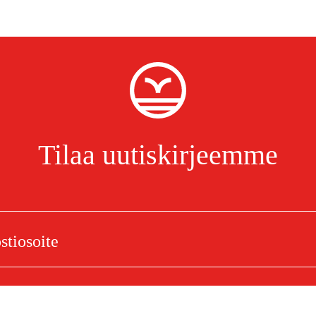
Tilaa uutiskirjeemme
Olen lukenut ja hyväksynyt henkilötietojen käsittelyn.
Tietosuojakäytäntö