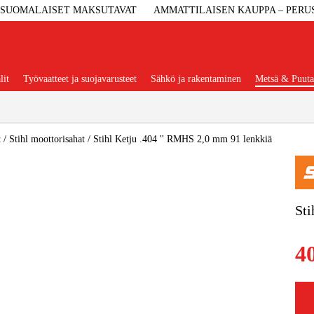
SUOMALAISET MAKSUTAVAT
AMMATTILAISEN KAUPPA – PERU
lit
Työvaatteet ja suojavarusteet
Sähkö ja rakentaminen
Metsä & Puuta
Suositut tuoteryhmät
t
/
Stihl moottorisahat
/
Stihl Ketju .404 '' RMHS 2,0 mm 91 lenkkiä
Koneet Ja 
Sti
Konetarvi
4
Työvaa