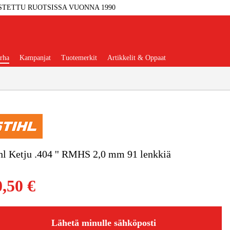
STETTU RUOTSISSA VUONNA 1990
rha
Kampanjat
Tuotemerkit
Artikkelit & Oppaat
Työkalut
Autotalli Ja Verstas
hl Ketju .404 '' RMHS 2,0 mm 91 lenkkiä
kkeet Ja Käyttömateriaalit
0,50 €
tteet Ja Suojavarusteet
Lähetä minulle sähköposti