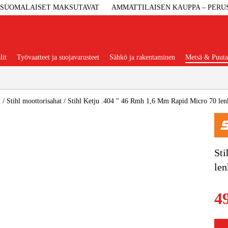
SUOMALAISET MAKSUTAVAT
AMMATTILAISEN KAUPPA – PERU
lit
Työvaatteet ja suojavarusteet
Sähkö ja rakentaminen
Metsä & Puuta
Suositut tuoteryhmät
t
/
Stihl moottorisahat
/
Stihl Ketju .404 '' 46 Rmh 1,6 Mm Rapid Micro 70 len
Koneet Ja 
Sti
len
Konetarvi
4
Työvaa