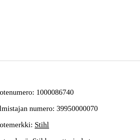
otenumero
:
1000086740
lmistajan numero
:
39950000070
otemerkki
:
Stihl