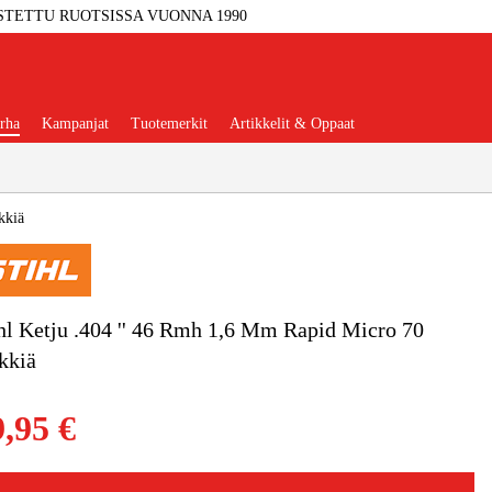
STETTU RUOTSISSA VUONNA 1990
rha
Kampanjat
Tuotemerkit
Artikkelit & Oppaat
kkiä
Työkalut
Autotalli Ja Verstas
hl Ketju .404 '' 46 Rmh 1,6 Mm Rapid Micro 70
kkiä
kkeet Ja Käyttömateriaalit
9,95 €
tteet Ja Suojavarusteet