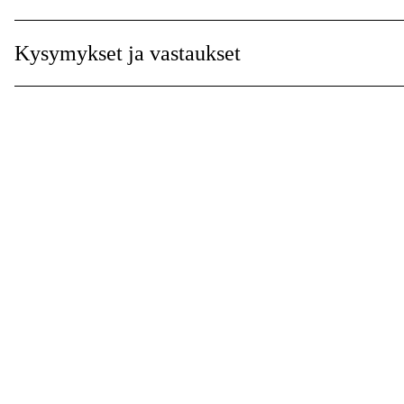
Maailmanlaajuinen Takuu
:
Kysymykset ja vastaukset