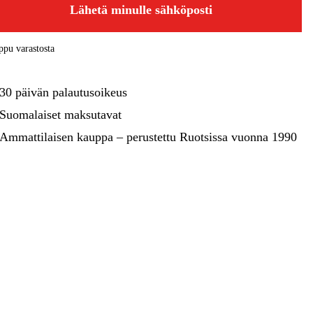
kentaminen
Metsä & Puutarha
Lähetä minulle sähköposti
Kampanjat
pu varastosta
30 päivän palautusoikeus
Suomalaiset maksutavat
Ammattilaisen kauppa – perustettu Ruotsissa vuonna 1990