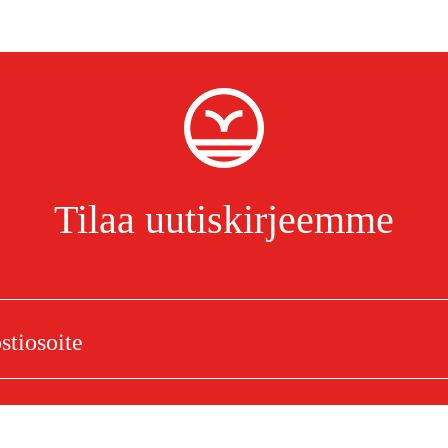
Tilaa uutiskirjeemme
Olen lukenut ja hyväksynyt henkilötietojen käsittelyn.
Tietosuojakäytäntö