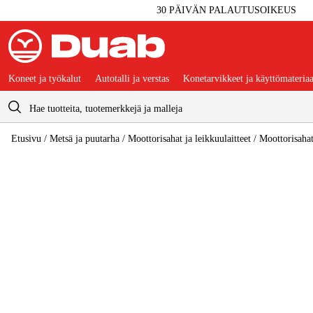
30 PÄIVÄN PALAUTUSOIKEUS
Koneet ja työkalut
Autotalli ja verstas
Konetarvikkeet ja käyttömateriaa
Ostoskori
Etusivu
/
Metsä ja puutarha
/
Moottorisahat ja leikkuulaitteet
/
Moottorisaha