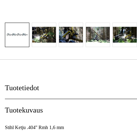
Tuotetiedot
Vetolenkkien leveys
:
Tuotekuvaus
Ketjunjako
:
Stihl Ketju .404'' Rmh 1,6 mm
Vetolenkit
: