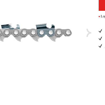
Sähkö Ja Ra
Lop