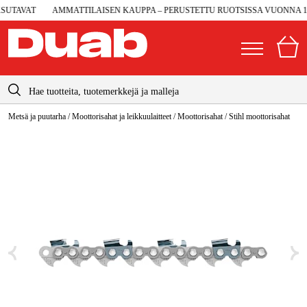
UTAVAT
AMMATTILAISEN KAUPPA – PERUSTETTU RUOTSISSA VUONNA 199
info@duab.fi
Metsä ja puutarha
/
Moottorisahat ja leikkuulaitteet
/
Moottorisahat
/
Stihl moottorisahat
|
Yksityinen
Yritys
Suomi
Sverige
Koneet ja työkalut
Danmark
Autotalli ja verstas
Norge
Konetarvikkeet ja käyttömateriaalit
Deutschland
Työvaatteet ja suojavarusteet
Sähkö ja rakentaminen
Metsä & Puutarha