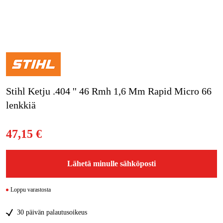
Kampanjat
Tuotemerkit
Artikkelit & Oppaat
Stihl Ketju .404 '' 46 Rmh 1,6 Mm Rapid Micro 66
Ota yhteyttä
lenkkiä
Usein kysytyt kysymykset
47,15 €
Lähetä minulle sähköposti
Loppu varastosta
30 päivän palautusoikeus