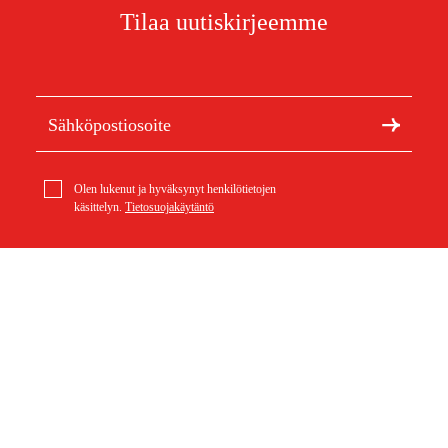
Tilaa uutiskirjeemme
Olen lukenut ja hyväksynyt henkilötietojen
käsittelyn.
Tietosuojakäytäntö
Meistä
Artikkelit ja oppaat
Tietoa Duabista
Kestävä kehitys
Tuotemerkit
Asiakaspalvelu
Ostoksestasi
Ota yhteyttä
Ostoehdot
Palautukset ja reklamaatiot
Rahti ja toimitus
Usein kysytyt kysymykset
Maksuehdot