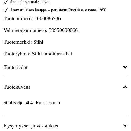
Suomalaiset maksutavat
Ammattilaisen kauppa – perustettu Ruotsissa vuonna 1990
Tuotenumero
:
1000086736
Valmistajan numero
:
39950000066
Tuotemerkki
:
Stihl
Tuoteryhmä
:
Stihl moottorisahat
Tuotetiedot
Vetolenkkien leveys
:
1,6 mm
Tuotekuvaus
Ketjunjako
:
.404''
Stihl Ketju .404'' Rmh 1.6 mm
Vetolenkit
:
66 kpl
Maailmanlaajuinen Takuu
:
Kyllä
Kysymykset ja vastaukset