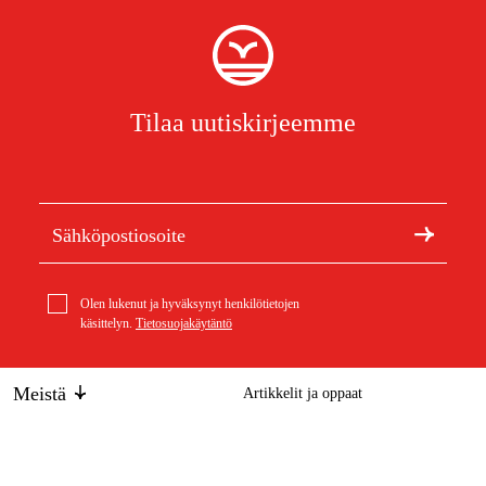
Tilaa uutiskirjeemme
Olen lukenut ja hyväksynyt henkilötietojen
käsittelyn.
Tietosuojakäytäntö
Meistä
Artikkelit ja oppaat
Tietoa Duabista
Kestävä kehitys
Stihl .404'' Rapid Chipper Klassik (RCK), 1,6 mm, 122 dl
Ketju
54,44 €
Tuotemerkit