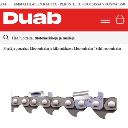
AT
AMMATTILAISEN KAUPPA – PERUSTETTU RUOTSISSA VUONNA 1990
info@duab.fi
Metsä ja puutarha
/
Moottorisahat ja leikkuulaitteet
/
Moottorisahat
/
Stihl moottorisahat
|
Yksityinen
Yritys
Suomi
Sverige
Koneet ja työkalut
Danmark
Autotalli ja verstas
Norge
Konetarvikkeet ja käyttömateriaalit
Deutschland
Työvaatteet ja suojavarusteet
Sähkö ja rakentaminen
Metsä & Puutarha