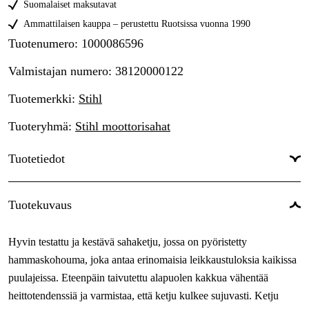
Suomalaiset maksutavat
Ammattilaisen kauppa – perustettu Ruotsissa vuonna 1990
Tuotenumero
:
1000086596
Valmistajan numero
:
38120000122
Tuotemerkki
:
Stihl
Tuoteryhmä
:
Stihl moottorisahat
Tuotetiedot
Vetolenkit
:
122 kpl
Tuotekuvaus
Vetolenkkien leveys
:
1,6 mm
Hyvin testattu ja kestävä sahaketju, jossa on pyöristetty
Ketjunjako
:
.404''
hammaskohouma, joka antaa erinomaisia leikkaustuloksia kaikissa
Korttinumero
:
RCK
puulajeissa. Eteenpäin taivutettu alapuolen kakkua vähentää
heittotendenssiä ja varmistaa, että ketju kulkee sujuvasti. Ketju
Leikkaavan hampaan tyyppi
:
Standard