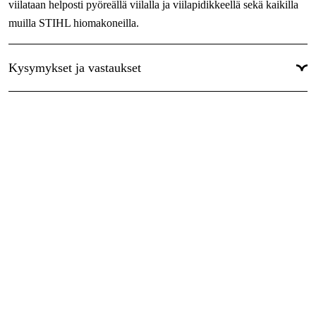
viilataan helposti pyöreällä viilalla ja viilapidikkeellä sekä kaikilla
Maailmanlaajuinen Takuu
:
Kyllä
muilla STIHL hiomakoneilla.
Kysymykset ja vastaukset