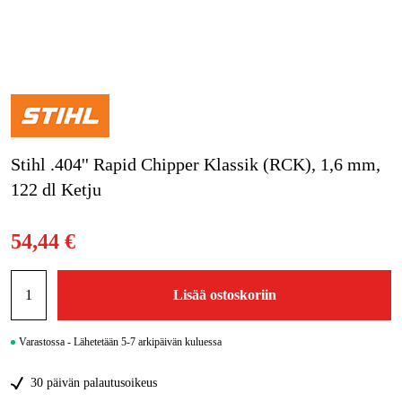
Kampanjat
Tuotemerkit
Artikkelit & Oppaat
Stihl .404'' Rapid Chipper Klassik (RCK), 1,6 mm,
Ota yhteyttä
122 dl Ketju
Usein kysytyt kysymykset
54,44 €
Lisää ostoskoriin
Varastossa - Lähetetään 5-7 arkipäivän kuluessa
30 päivän palautusoikeus