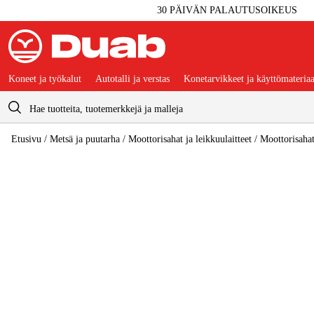
30 PÄIVÄN PALAUTUSOIKEUS
Koneet ja työkalut
Autotalli ja verstas
Konetarvikkeet ja käyttömateriaa
Ostoskori
Etusivu
/
Metsä ja puutarha
/
Moottorisahat ja leikkuulaitteet
/
Moottorisaha