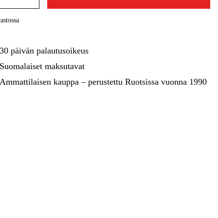
kentaminen
Metsä & Puutarha
astossa
Kampanjat
30 päivän palautusoikeus
Suomalaiset maksutavat
Ammattilaisen kauppa – perustettu Ruotsissa vuonna 1990