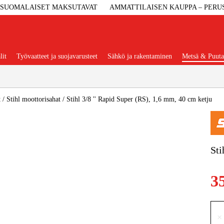
SUOMALAISET MAKSUTAVAT
AMMATTILAISEN KAUPPA – PERU
lit
Työvaatteet ja suojavarusteet
Sähkö ja rakentaminen
Metsä & Puuta
Suositut tuoteryhmät
t
/
Stihl moottorisahat
/
Stihl 3/8 '' Rapid Super (RS), 1,6 mm, 40 cm ketju
Koneet Ja 
Sti
Konetarvi
3
Työvaa
×