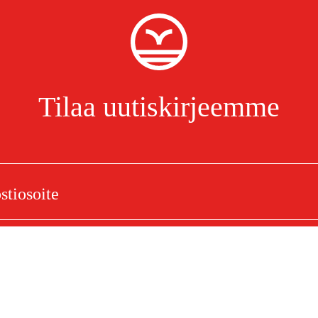
Tilaa uutiskirjeemme
 Super (RS), 1,6 mm, 40 cm
Olen lukenut ja hyväksynyt henkilötietojen käsittelyn.
Tietosuojakäytäntö
elu
Ostoksestasi