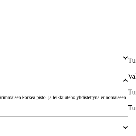
Tu
Va
60 kpl
1,6 mm
Tu
Äärimmäisen korkea pisto- ja leikkuuteho yhdistettynä erinomaiseen
3/8''
Tu
RS
Super