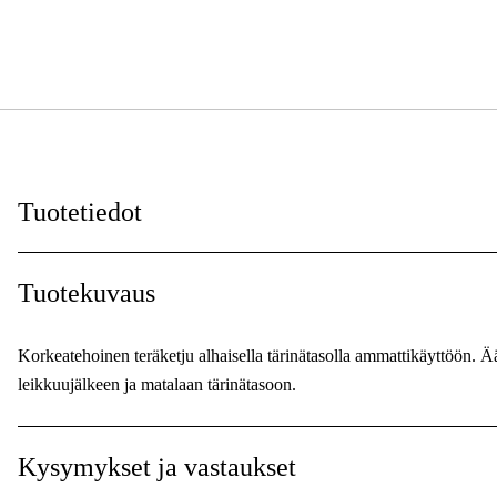
Tuotetiedot
Vetolenkit
:
Tuotekuvaus
Vetolenkkien leveys
:
Korkeatehoinen teräketju alhaisella tärinätasolla ammattikäyttöön. 
Ketjunjako
:
leikkuujälkeen ja matalaan tärinätasoon.
Korttinumero
:
Kysymykset ja vastaukset
Leikkaavan hampaan tyyppi
: