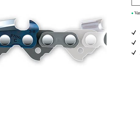
Sähkö Ja Ra
Var