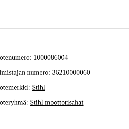
otenumero
:
1000086004
lmistajan numero
:
36210000060
otemerkki
:
Stihl
oteryhmä
:
Stihl moottorisahat