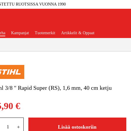
STETTU RUOTSISSA VUONNA 1990
rha
Kampanjat
Tuotemerkit
Artikkelit & Oppaat
Työkalut
Autotalli Ja Verstas
hl 3/8 '' Rapid Super (RS), 1,6 mm, 40 cm ketju
kkeet Ja Käyttömateriaalit
5,90 €
tteet Ja Suojavarusteet
+
Lisää ostoskoriin