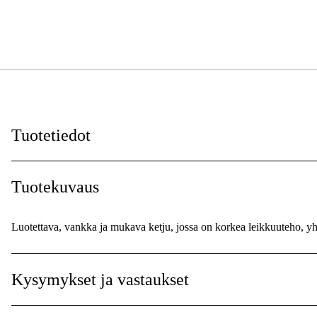
Tuotetiedot
Vetolenkit
:
Tuotekuvaus
Vetolenkkien leveys
:
Luotettava, vankka ja mukava ketju, jossa on korkea leikkuuteho, yhd
Ketjunjako
:
Korttinumero
:
Kysymykset ja vastaukset
Leikkaavan hampaan tyyppi
: