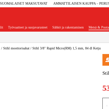
SUOMALAISET MAKSUTAVAT
AMMATTILAISEN KAUPPA – PERU
lit
Työvaatteet ja suojavarusteet
Sähkö ja rakentaminen
Metsä & Puuta
Suositut tuoteryhmät
t
/
Stihl moottorisahat
/
Stihl 3/8'' Rapid Micro(RM) 1,5 mm, 84 dl Ketju
Koneet Ja 
Sti
Konetarvi
5
Työvaa
×