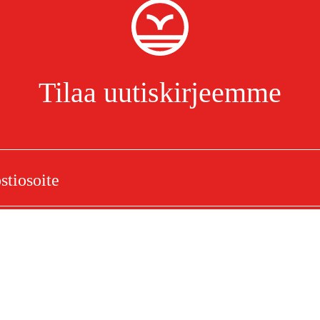
Tilaa uutiskirjeemme
 Micro(RM) 1,5 mm, 84 dl
Olen lukenut ja hyväksynyt henkilötietojen käsittelyn.
Tietosuojakäytäntö
elu
Ostoksestasi
Ostoehdot