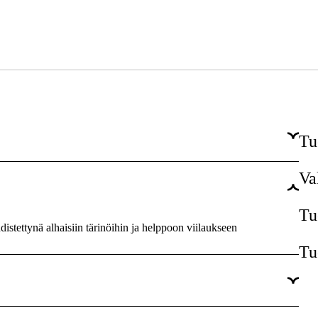
Tu
Va
84 kpl
1,5 mm
Tu
istettynä alhaisiin tärinöihin ja helppoon viilaukseen
3/8''
Tu
RM
Micro