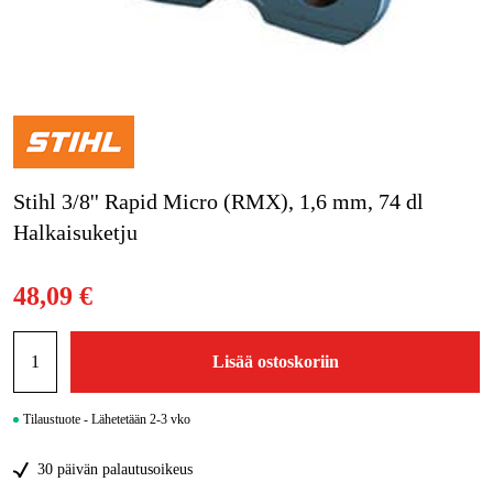
Kampanjat
Tuotemerkit
Artikkelit & Oppaat
Stihl 3/8'' Rapid Micro (RMX), 1,6 mm, 74 dl
Ota yhteyttä
Halkaisuketju
Usein kysytyt kysymykset
48,09 €
Lisää ostoskoriin
Tilaustuote - Lähetetään 2-3 vko
30 päivän palautusoikeus