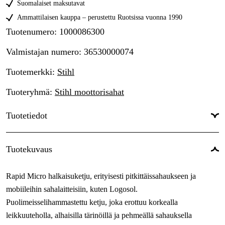
Suomalaiset maksutavat
Ammattilaisen kauppa – perustettu Ruotsissa vuonna 1990
Tuotenumero
:
1000086300
Valmistajan numero
:
36530000074
Tuotemerkki
:
Stihl
Tuoteryhmä
:
Stihl moottorisahat
Tuotetiedot
Ketjunjako
:
3/8''
Tuotekuvaus
Vetolenkkien leveys
:
1,6 mm
Rapid Micro halkaisuketju, erityisesti pitkittäissahaukseen ja
Leikkaavan hampaan tyyppi
:
Micro
mobiileihin sahalaitteisiin, kuten Logosol.
Vetolenkit
:
74 kpl
Puolimeisselihammastettu ketju, joka erottuu korkealla
leikkuuteholla, alhaisilla tärinöillä ja pehmeällä sahauksella
Takuu
:
1 vuotta