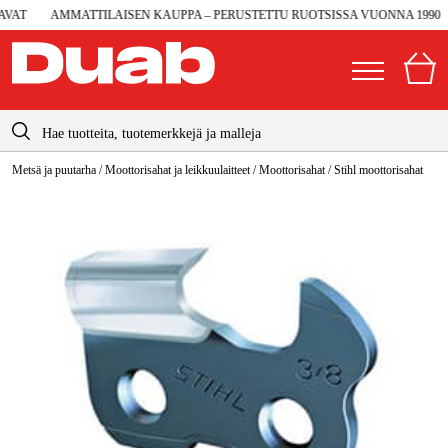
AT
AMMATTILAISEN KAUPPA – PERUSTETTU RUOTSISSA VUONNA 1990
info@duab.fi
Metsä ja puutarha
/
Moottorisahat ja leikkuulaitteet
/
Moottorisahat
/
Stihl moottorisahat
|
Yksityinen
Yritys
Suomi
Sverige
Koneet ja työkalut
Danmark
Autotalli ja verstas
Norge
Konetarvikkeet ja käyttömateriaalit
Deutschland
Työvaatteet ja suojavarusteet
Sähkö ja rakentaminen
Metsä & Puutarha