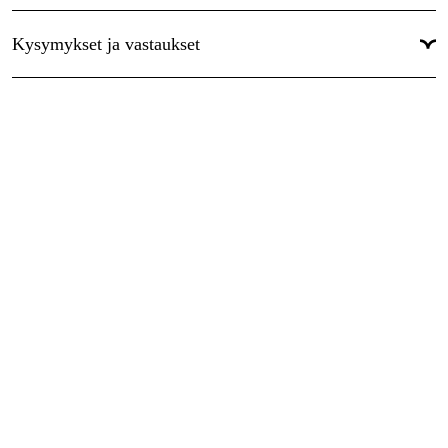
Maailmanlaajuinen Takuu
:
Kyllä
Kysymykset ja vastaukset