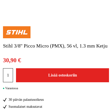
Kampanjat
Tuotemerkit
Artikkelit & Oppaat
Stihl 3/8'' Picco Micro (PMX), 56 vl, 1.3 mm Ketju
Ota yhteyttä
Usein kysytyt kysymykset
30,90 €
Lisää ostoskoriin
Varastossa
30 päivän palautusoikeus
Suomalaiset maksutavat