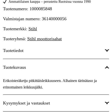
Ammattilaisen kauppa – perustettu Ruotsissa vuonna 1990
Tuotenumero
:
1000085848
Valmistajan numero
:
36140000056
Tuotemerkki
:
Stihl
Tuoteryhmä
:
Stihl moottorisahat
Tuotetiedot
Korttinumero
:
PMX
Tuotekuvaus
Ketjunjako
:
3/8'' P
Erikoisteräketju pitkittäisleikkuuseen. Alhainen tärinätaso ja
Vetolenkkien leveys
:
1,3 mm
erinomainen leikkuujälki.
Leikkaavan hampaan tyyppi
:
Micro
Vetolenkit
:
56 kpl
Kysymykset ja vastaukset
Maailmanlaajuinen Takuu
:
Kyllä