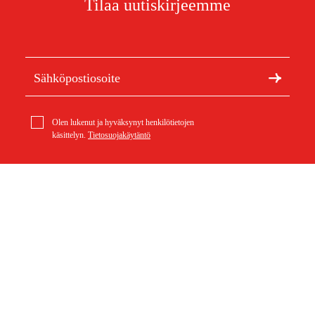
Tilaa uutiskirjeemme
Olen lukenut ja hyväksynyt henkilötietojen
käsittelyn.
Tietosuojakäytäntö
Meistä
Artikkelit ja oppaat
Stihl 3/8'' Picco Micro (PMX), 56 vl, 1.3 mm Ketju
30,90 €
Tietoa Duabista
Kestävä kehitys
Tuotemerkit
Asiakaspalvelu
Ostoksestasi
Ota yhteyttä
Ostoehdot
Palautukset ja reklamaatiot
Rahti ja toimitus
Usein kysytyt kysymykset
Maksuehdot