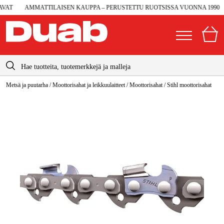
AT
AMMATTILAISEN KAUPPA – PERUSTETTU RUOTSISSA VUONNA 1990
info@duab.fi
Metsä ja puutarha
/
Moottorisahat ja leikkuulaitteet
/
Moottorisahat
/
Stihl moottorisahat
|
Yksityinen
Yritys
Suomi
Sverige
Koneet ja työkalut
Danmark
Autotalli ja verstas
Norge
Konetarvikkeet ja käyttömateriaalit
Deutschland
Työvaatteet ja suojavarusteet
Sähkö ja rakentaminen
Metsä & Puutarha