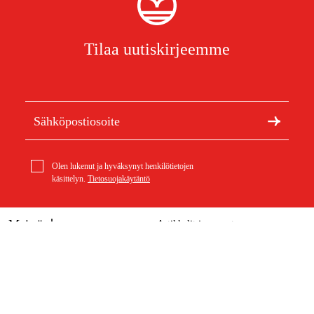
Tilaa uutiskirjeemme
Olen lukenut ja hyväksynyt henkilötietojen
käsittelyn.
Tietosuojakäytäntö
Meistä
Artikkelit ja oppaat
Stihl 3/8'' P Picco Super (PS), 1.3 mm, 53 dl Ketju
Tietoa Duabista
Kestävä kehitys
31,28 €
Tuotemerkit
Asiakaspalvelu
Ostoksestasi
Ota yhteyttä
Ostoehdot