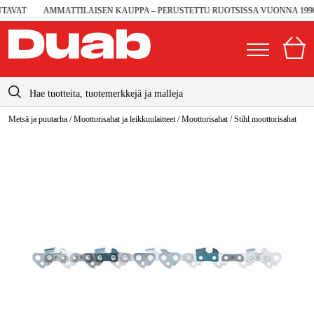
AVAT
AMMATTILAISEN KAUPPA – PERUSTETTU RUOTSISSA VUONNA 1990
info@duab.fi
Metsä ja puutarha
/
Moottorisahat ja leikkuulaitteet
/
Moottorisahat
/
Stihl moottorisahat
|
Yksityinen
Yritys
Suomi
Sverige
Koneet ja työkalut
Danmark
Autotalli ja verstas
Norge
Konetarvikkeet ja käyttömateriaalit
Deutschland
Työvaatteet ja suojavarusteet
Sähkö ja rakentaminen
Metsä & Puutarha