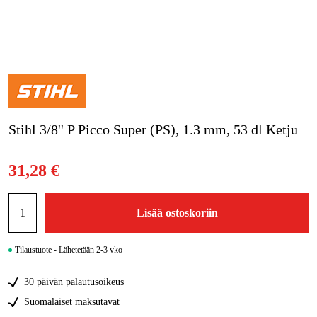
Kampanjat
Tuotemerkit
Artikkelit & Oppaat
Stihl 3/8'' P Picco Super (PS), 1.3 mm, 53 dl Ketju
Ota yhteyttä
Usein kysytyt kysymykset
31,28 €
Lisää ostoskoriin
Tilaustuote - Lähetetään 2-3 vko
30 päivän palautusoikeus
Suomalaiset maksutavat