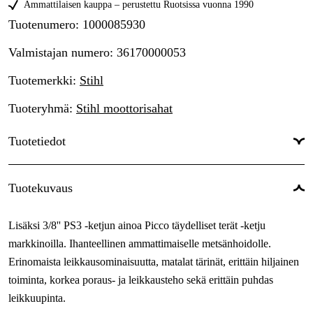
Ammattilaisen kauppa – perustettu Ruotsissa vuonna 1990
Tuotenumero
:
1000085930
Valmistajan numero
:
36170000053
Tuotemerkki
:
Stihl
Tuoteryhmä
:
Stihl moottorisahat
Tuotetiedot
Vetolenkit
:
53 kpl
Tuotekuvaus
Vetolenkkien leveys
:
1,3 mm
Lisäksi 3/8'' PS3 -ketjun ainoa Picco täydelliset terät -ketju
Ketjunjako
:
3/8'' P
markkinoilla. Ihanteellinen ammattimaiselle metsänhoidolle.
Korttinumero
:
PS
Erinomaista leikkausominaisuutta, matalat tärinät, erittäin hiljainen
toiminta, korkea poraus- ja leikkausteho sekä erittäin puhdas
Leikkaavan hampaan tyyppi
:
Super
leikkuupinta.
Takuu
:
1 vuotta