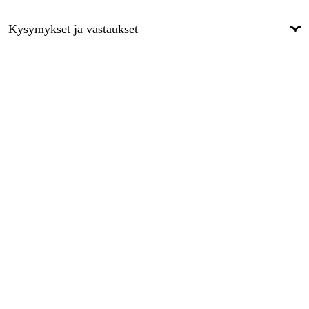
Maailmanlaajuinen Takuu
:
Kyllä
Kysymykset ja vastaukset