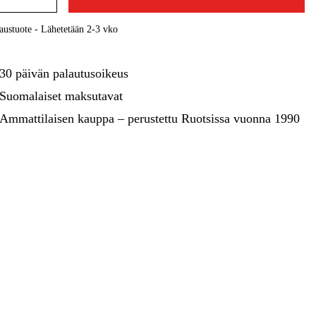
kentaminen
Metsä & Puutarha
austuote - Lähetetään 2-3 vko
Kampanjat
30 päivän palautusoikeus
Suomalaiset maksutavat
Ammattilaisen kauppa – perustettu Ruotsissa vuonna 1990