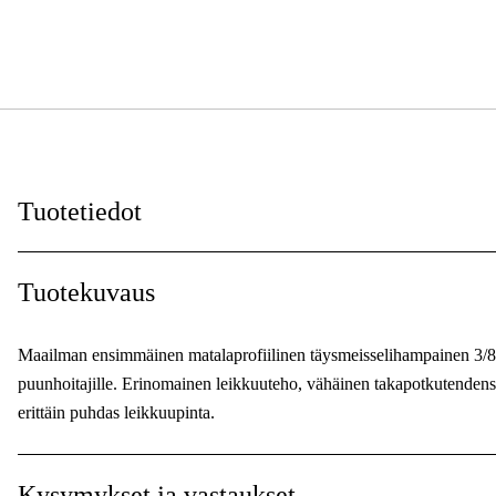
Tuotetiedot
Vetolenkit
:
Tuotekuvaus
Vetolenkkien leveys
:
Maailman ensimmäinen matalaprofiilinen täysmeisselihampainen 3/8'' 
Ketjunjako
:
puunhoitajille. Erinomainen leikkuuteho, vähäinen takapotkutendenssi,
erittäin puhdas leikkuupinta.
Korttinumero
:
Leikkaavan hampaan tyyppi
:
Kysymykset ja vastaukset