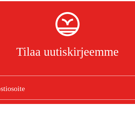
Tilaa uutiskirjeemme
Olen lukenut ja hyväksynyt henkilötietojen käsittelyn.
Tietosuojakäytäntö
o Super 3 (PS3), 1.3 mm, 54