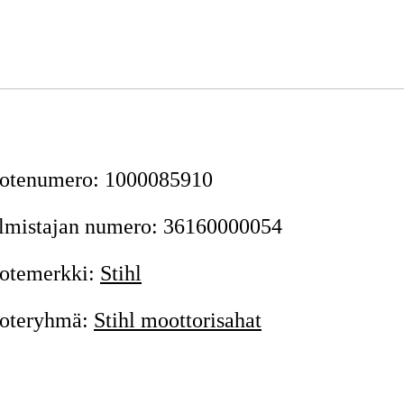
otenumero
:
1000085910
lmistajan numero
:
36160000054
otemerkki
:
Stihl
oteryhmä
:
Stihl moottorisahat