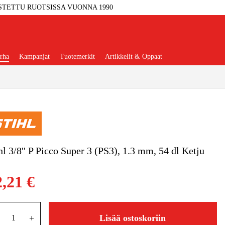
STETTU RUOTSISSA VUONNA 1990
rha
Kampanjat
Tuotemerkit
Artikkelit & Oppaat
Työkalut
Autotalli Ja Verstas
hl 3/8'' P Picco Super 3 (PS3), 1.3 mm, 54 dl Ketju
kkeet Ja Käyttömateriaalit
2,21 €
tteet Ja Suojavarusteet
+
Lisää ostoskoriin