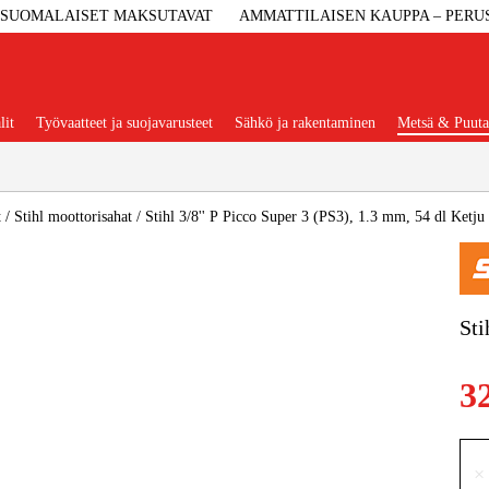
SUOMALAISET MAKSUTAVAT
AMMATTILAISEN KAUPPA – PERU
lit
Työvaatteet ja suojavarusteet
Sähkö ja rakentaminen
Metsä & Puuta
Suositut tuoteryhmät
t
/
Stihl moottorisahat
/
Stihl 3/8'' P Picco Super 3 (PS3), 1.3 mm, 54 dl Ketju
Koneet Ja 
Sti
Konetarvi
3
Työvaa
×