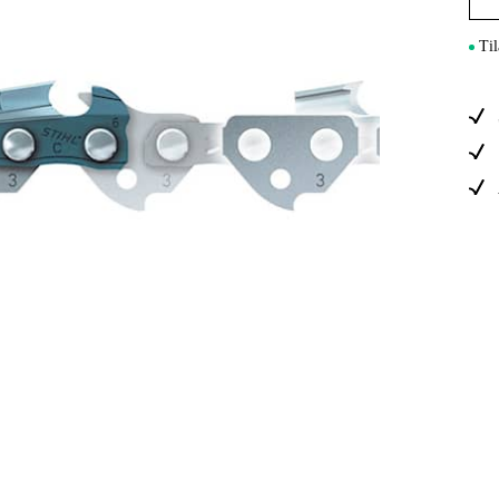
Sähkö Ja Ra
Til