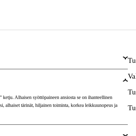
Tu
Va
54 kpl
1,3 mm
Tu
ketju. Alhaisen syöttöpaineen ansiosta se on ihanteellinen
3/8'' P
 alhaiset tärinät, hiljainen toiminta, korkea leikkuunopeus ja
Tu
PS3
Super