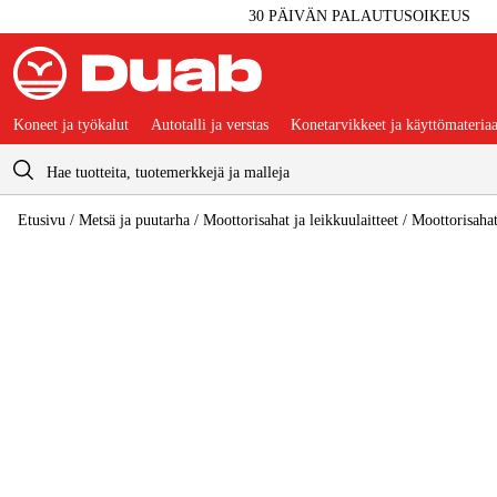
30 PÄIVÄN PALAUTUSOIKEUS
Koneet ja työkalut
Autotalli ja verstas
Konetarvikkeet ja käyttömateriaa
Ostoskori
Etusivu
/
Metsä ja puutarha
/
Moottorisahat ja leikkuulaitteet
/
Moottorisaha