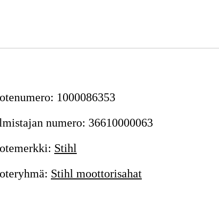
otenumero
:
1000086353
lmistajan numero
:
36610000063
otemerkki
:
Stihl
oteryhmä
:
Stihl moottorisahat