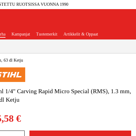
STETTU RUOTSISSA VUONNA 1990
rha
Kampanjat
Tuotemerkit
Artikkelit & Oppaat
, 63 dl Ketju
Työkalut
Autotalli Ja Verstas
hl 1/4'' Carving Rapid Micro Special (RMS), 1.3 mm,
dl Ketju
kkeet Ja Käyttömateriaalit
5,58 €
tteet Ja Suojavarusteet