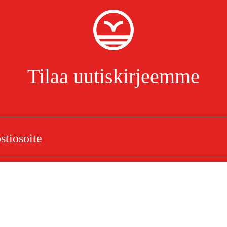
Tilaa uutiskirjeemme
g Rapid Micro Special
Olen lukenut ja hyväksynyt henkilötietojen käsittelyn.
Tietosuojakäytäntö
 dl Ketju
elu
Ostoksestasi