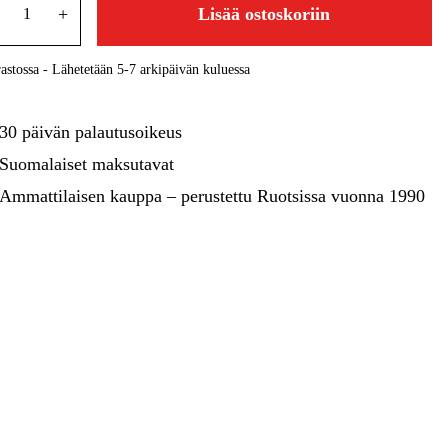
kentaminen
Metsä & Puutarha
+
Lisää ostoskoriin
Kampanjat
astossa - Lähetetään 5-7 arkipäivän kuluessa
30 päivän palautusoikeus
Suomalaiset maksutavat
Ammattilaisen kauppa – perustettu Ruotsissa vuonna 1990