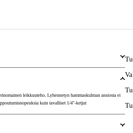
Tu
Va
63 kpl
1,3 mm
Tu
t ja erinomainen leikkuuteho. Lyhennetyn hammaskulman ansiosta ei
1/4''
poutumisnopeuksia kuin tavalliset 1/4''-ketjut
Tu
RMS
Micro