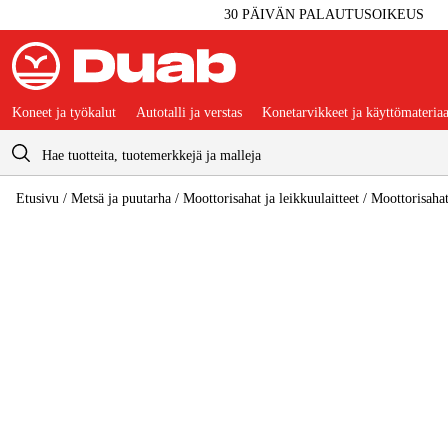
30 PÄIVÄN PALAUTUSOIKEUS
Koneet ja työkalut
Autotalli ja verstas
Konetarvikkeet ja käyttömateriaa
Ostoskori
Etusivu
/
Metsä ja puutarha
/
Moottorisahat ja leikkuulaitteet
/
Moottorisaha