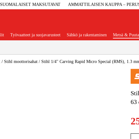
SUOMALAISET MAKSUTAVAT
AMMATTILAISEN KAUPPA – PERU
lit
Työvaatteet ja suojavarusteet
Sähkö ja rakentaminen
Metsä & Puuta
Suositut tuoteryhmät
t
/
Stihl moottorisahat
/
Stihl 1/4'' Carving Rapid Micro Special (RMS), 1.3 mm
Koneet Ja 
Sti
63 
Konetarvi
2
Työvaa