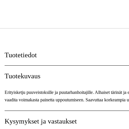
Tuotetiedot
Vetolenkit
:
Tuotekuvaus
Vetolenkkien leveys
:
Erityisketju puuveistoksille ja puutarhanhoitajille. Alhaiset tärinä
Ketjunjako
:
vaadita voimakasta painetta uppoutumiseen. Saavuttaa korkeampia up
Korttinumero
:
Kysymykset ja vastaukset
Leikkaavan hampaan tyyppi
: