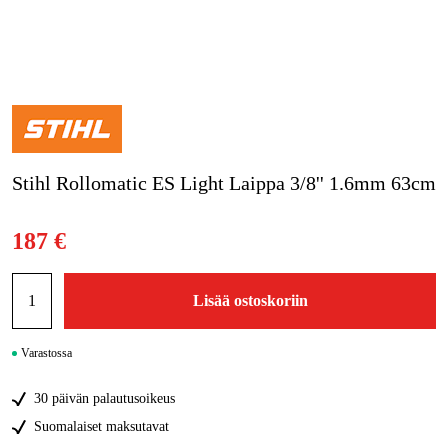
Kampanjat
Tuotemerkit
Artikkelit & Oppaat
Stihl Rollomatic ES Light Laippa 3/8'' 1.6mm 63cm
Ota yhteyttä
Usein kysytyt kysymykset
187 €
Lisää ostoskoriin
Varastossa
30 päivän palautusoikeus
Suomalaiset maksutavat