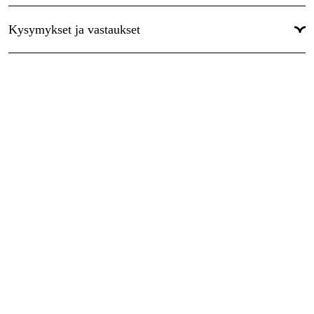
Takuu
:
1 vuotta
Kysymykset ja vastaukset
Maailmanlaajuinen Takuu
:
Kyllä