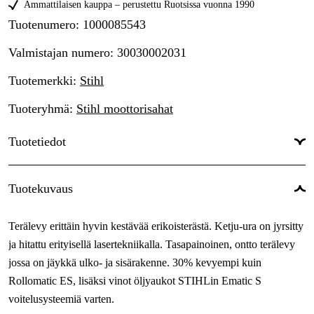
Ammattilaisen kauppa – perustettu Ruotsissa vuonna 1990
Tuotenumero
:
1000085543
Valmistajan numero
:
30030002031
Tuotemerkki
:
Stihl
Tuoteryhmä
:
Stihl moottorisahat
Tuotetiedot
Laipan kiinnitys
:
3003
Tuotekuvaus
Terän pituus
:
63 cm
Terälevy erittäin hyvin kestävää erikoisterästä. Ketju-ura on jyrsitty
Laipan pituus
:
25 tuumaa
ja hitattu erityisellä lasertekniikalla. Tasapainoinen, ontto terälevy
Vetolenkit
:
84 kpl
jossa on jäykkä ulko- ja sisärakenne. 30% kevyempi kuin
Rollomatic ES, lisäksi vinot öljyaukot STIHLin Ematic S
Vetolenkkien leveys
:
1,6 mm
voitelusysteemiä varten.
Ketjunjako
:
3/8''