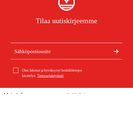
Tilaa uutiskirjeemme
Olen lukenut ja hyväksynyt henkilötietojen
käsittelyn.
Tietosuojakäytäntö
Meistä
Artikkelit ja oppaat
Stihl Rollomatic ES Light Laippa 3/8'' 1.6mm 63cm
Tietoa Duabista
Kestävä kehitys
187 €
Tuotemerkit
Asiakaspalvelu
Ostoksestasi
Ota yhteyttä
Ostoehdot