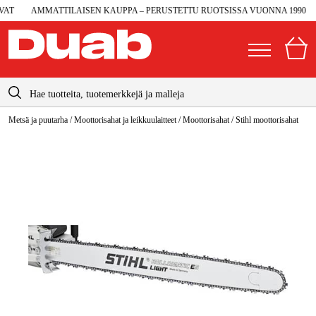
T
AMMATTILAISEN KAUPPA – PERUSTETTU RUOTSISSA VUONNA 1990
info@duab.fi
Metsä ja puutarha
/
Moottorisahat ja leikkuulaitteet
/
Moottorisahat
/
Stihl moottorisahat
|
Yksityinen
Yritys
Suomi
Sverige
Koneet ja työkalut
Danmark
Autotalli ja verstas
Norge
Konetarvikkeet ja käyttömateriaalit
Deutschland
Työvaatteet ja suojavarusteet
Sähkö ja rakentaminen
Metsä & Puutarha