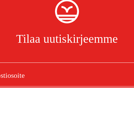
Tilaa uutiskirjeemme
Olen lukenut ja hyväksynyt henkilötietojen käsittelyn.
Tietosuojakäytäntö
elu
Ostoksestasi
Ostoehdot