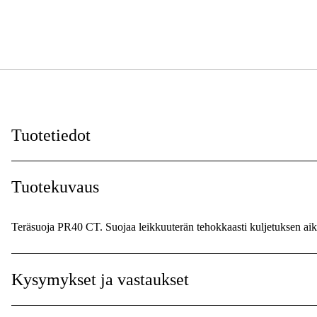
Tuotetiedot
Maailmanlaajuinen Takuu
:
Tuotekuvaus
Takuu
:
Teräsuoja PR40 CT. Suojaa leikkuuterän tehokkaasti kuljetuksen aik
Kysymykset ja vastaukset