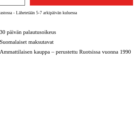
kentaminen
Metsä & Puutarha
astossa - Lähetetään 5-7 arkipäivän kuluessa
Kampanjat
30 päivän palautusoikeus
Suomalaiset maksutavat
Ammattilaisen kauppa – perustettu Ruotsissa vuonna 1990