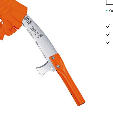
Sähkö Ja Ra
Var