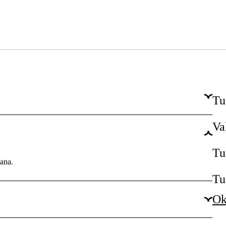
Tu
Va
Kyllä
1 vuotta
Tu
ana.
Tu
Ok