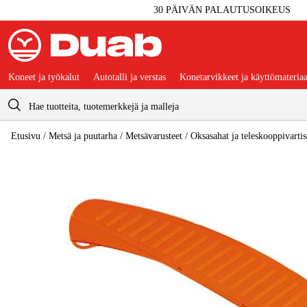
30 PÄIVÄN PALAUTUSOIKEUS
Koneet ja työkalut
Autotalli ja verstas
Konetarvikkeet ja käyttömateriaa
Ostoskori
Etusivu
/
Metsä ja puutarha
/
Metsävarusteet
/
Oksasahat ja teleskooppivartis