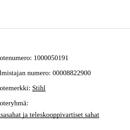
otenumero
:
1000050191
lmistajan numero
:
00008822900
otemerkki
:
Stihl
oteryhmä
:
sasahat ja teleskooppivartiset sahat