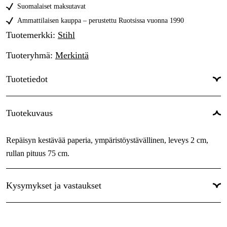
4,99 €
Suomalaiset maksutavat
Oranssi
Ammattilaisen kauppa – perustettu Ruotsissa vuonna 1990
3,54 €
Tuotemerkki
:
Stihl
Valkoinen
3,50 €
Tuoteryhmä
:
Merkintä
Keltainen / Oranssi
4,67 €
Tuotetiedot
Valkoinen/Punainen
4,67 €
Sininen/Valkoinen
Leveys
:
2 cm
4,67 €
Tuotekuvaus
Pituus m
:
65 m
Repäisyn kestävää paperia, ympäristöystävällinen, leveys 2 cm,
Sävy
:
Punainen
rullan pituus 75 cm.
Maailmanlaajuinen Takuu
:
Kyllä
Kysymykset ja vastaukset