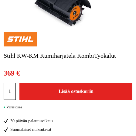
Kampanjat
Tuotemerkit
Artikkelit & Oppaat
Stihl KW-KM Kumiharjatela KombiTyökalut
Ota yhteyttä
Usein kysytyt kysymykset
369 €
Lisää ostoskoriin
Varastossa
30 päivän palautusoikeus
Suomalaiset maksutavat