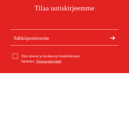
Tilaa uutiskirjeemme
Olen lukenut ja hyväksynyt henkilötietojen
käsittelyn.
Tietosuojakäytäntö
Meistä
Artikkelit ja oppaat
Stihl KW-KM Kumiharjatela KombiTyökalut
Tietoa Duabista
Kestävä kehitys
369 €
Tuotemerkit
Asiakaspalvelu
Ostoksestasi
Ota yhteyttä
Ostoehdot
Palautukset ja reklamaatiot
Rahti ja toimitus