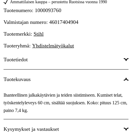
Ammattilaisen kauppa – perustettu Ruotsissa vuonna 1990
Tuotenumero
:
1000093760
Valmistajan numero
:
46017404904
Tuotemerkki
:
Stihl
Tuoteryhmä
:
Yhdistelmätyökalut
Tuotetiedot
Kombityökalu
:
KW-KM Kumiharjatela
Tuotekuvaus
Pituus
:
125 cm
Ihanteellinen jalkakäytävien ja teiden siistimiseen. Kumiset telat,
Pituus m
:
125 m
työskentelyleveys 60 cm, sisältää suojuksen. Koko: pituus 125 cm,
Paino
:
7.4 kg
paino 7,4 kg.
Maailmanlaajuinen Takuu
:
Kyllä
Kysymykset ja vastaukset
Takuu
:
1 vuotta