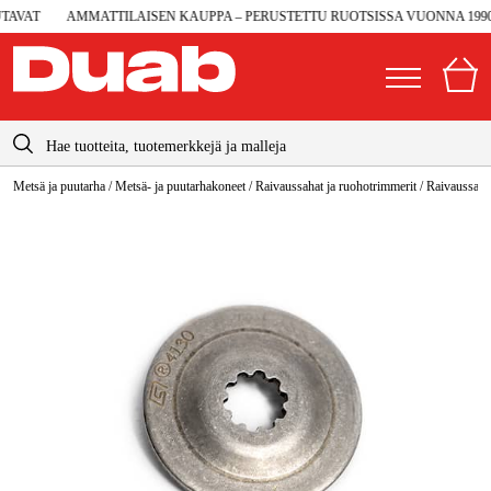
AVAT
AMMATTILAISEN KAUPPA – PERUSTETTU RUOTSISSA VUONNA 1990
info@duab.fi
Metsä ja puutarha
/
Metsä- ja puutarhakoneet
/
Raivaussahat ja ruohotrimmerit
/
Raivaussahan
|
Yksityinen
Yritys
Suomi
Sverige
Koneet ja työkalut
Danmark
Autotalli ja verstas
Norge
Konetarvikkeet ja käyttömateriaalit
Deutschland
Työvaatteet ja suojavarusteet
Sähkö ja rakentaminen
Metsä & Puutarha