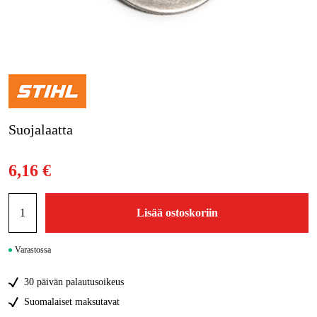
Kampanjat
Tuotemerkit
Artikkelit & Oppaat
Suojalaatta
Ota yhteyttä
Usein kysytyt kysymykset
6,16 €
Lisää ostoskoriin
Varastossa
30 päivän palautusoikeus
Suomalaiset maksutavat