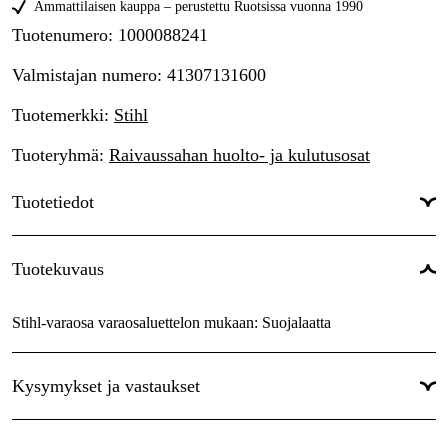
Ammattilaisen kauppa – perustettu Ruotsissa vuonna 1990
Tuotenumero
:
1000088241
Valmistajan numero
:
41307131600
Tuotemerkki
:
Stihl
Tuoteryhmä
:
Raivaussahan huolto- ja kulutusosat
Tuotetiedot
Takuu
:
1 vuotta
Tuotekuvaus
Maailmanlaajuinen Takuu
:
Kyllä
Stihl-varaosa varaosaluettelon mukaan: Suojalaatta
Kysymykset ja vastaukset