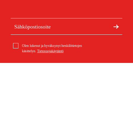
Olen lukenut ja hyväksynyt henkilötietojen
käsittelyn.
Tietosuojakäytäntö
Suojalaatta
Meistä
Artikkelit ja oppaat
6,16 €
Tietoa Duabista
Kestävä kehitys
Tuotemerkit
Asiakaspalvelu
Ostoksestasi
Ota yhteyttä
Ostoehdot
Palautukset ja reklamaatiot
Rahti ja toimitus
Usein kysytyt kysymykset
Maksuehdot
Palautuslomake (PDF)
Ostoehdot (PDF)