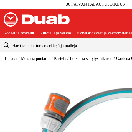
30 PÄIVÄN PALAUTUSOIKEUS
Koneet ja työkalut
Autotalli ja verstas
Konetarvikkeet ja käyttömateriaa
Ostoskori
Etusivu
/
Metsä ja puutarha
/
Kastelu
/
Letkut ja säilytysratkaisut
/
Gardena C