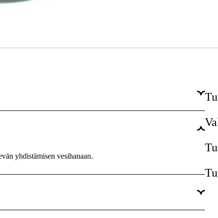
Tu
Va
13 mm, 1/2''
1.5 m
Tu
evän yhdistämisen vesihanaan.
12 vuotta
Tu
Kyllä