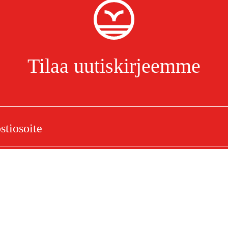
Tilaa uutiskirjeemme
iitäntäsarja 13 Mm (1/2"),
Olen lukenut ja hyväksynyt henkilötietojen käsittelyn.
Tietosuojakäytäntö
elu
Ostoksestasi
Ostoehdot