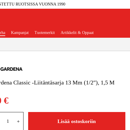
STETTU RUOTSISSA VUONNA 1990
rha
Kampanjat
Tuotemerkit
Artikkelit & Oppaat
dena Classic -Liitäntäsarja 13 Mm (1/2"), 1,5 M
Työkalut
Autotalli Ja Verstas
0 €
kkeet Ja Käyttömateriaalit
tteet Ja Suojavarusteet
+
Lisää ostoskoriin