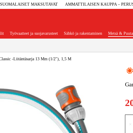
SUOMALAISET MAKSUTAVAT
AMMATTILAISEN KAUPPA – PERU
lit
Työvaatteet ja suojavarusteet
Sähkö ja rakentaminen
Metsä & Puuta
Suositut tuoteryhmät
lassic -Liitäntäsarja 13 Mm (1/2"), 1,5 M
Gar
Koneet Ja 
2
Konetarvi
Työvaa
×