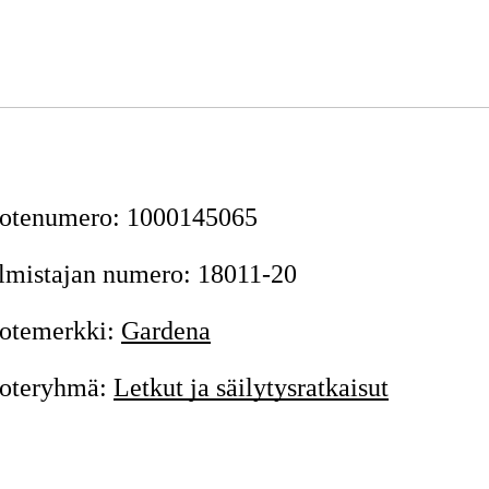
otenumero
:
1000145065
lmistajan numero
:
18011-20
otemerkki
:
Gardena
oteryhmä
:
Letkut ja säilytysratkaisut