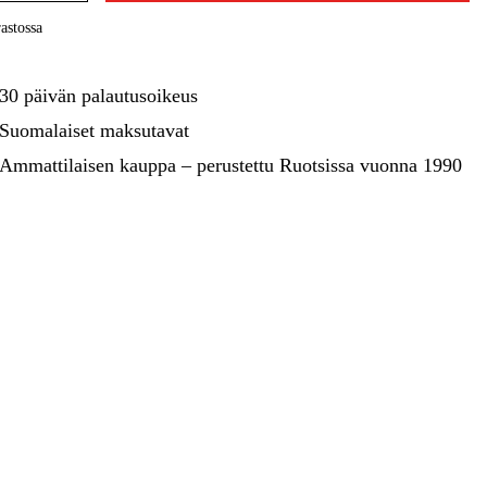
kentaminen
Metsä & Puutarha
astossa
Kampanjat
30 päivän palautusoikeus
Suomalaiset maksutavat
Ammattilaisen kauppa – perustettu Ruotsissa vuonna 1990