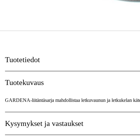
Tuotetiedot
Letkun halkaisija
:
Tuotekuvaus
Pituus m
:
GARDENA-liitäntäsarja mahdollistaa letkuvaunun ja letkukelan kät
Takuu
:
Maailmanlaajuinen Takuu
:
Kysymykset ja vastaukset