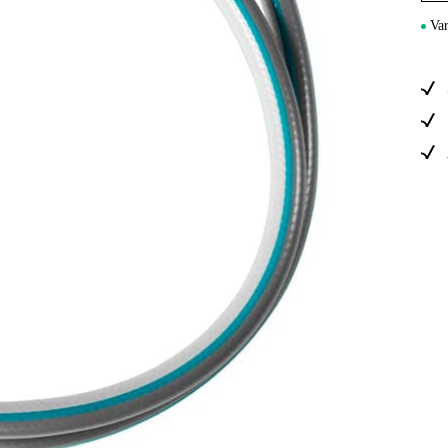
Sähkö Ja Ra
Var