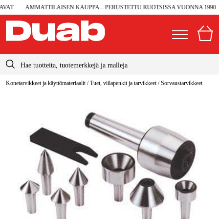
AT
AMMATTILAISEN KAUPPA – PERUSTETTU RUOTSISSA VUONNA 1990
info@duab.fi
Konetarvikkeet ja käyttömateriaalit
/
Tuet, viilapenkit ja tarvikkeet
/
Sorvaustarvikkeet
|
Yksityinen
Yritys
Suomi
Sverige
Koneet ja työkalut
Danmark
Autotalli ja verstas
Norge
Konetarvikkeet ja käyttömateriaalit
Deutschland
Työvaatteet ja suojavarusteet
Sähkö ja rakentaminen