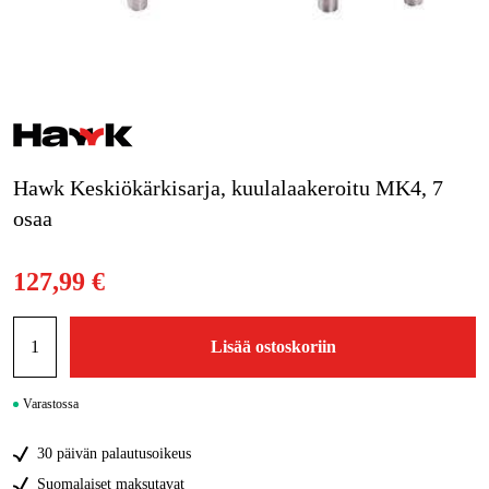
Metsä & Puutarha
Kampanjat
Tuotemerkit
Artikkelit & Oppaat
Hawk Keskiökärkisarja, kuulalaakeroitu MK4, 7
Ota yhteyttä
osaa
Usein kysytyt kysymykset
127,99 €
Lisää ostoskoriin
Varastossa
30 päivän palautusoikeus
Suomalaiset maksutavat