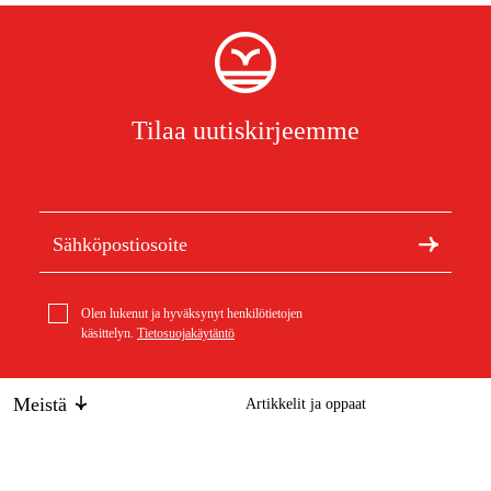
Tilaa uutiskirjeemme
Olen lukenut ja hyväksynyt henkilötietojen
käsittelyn.
Tietosuojakäytäntö
Meistä
Artikkelit ja oppaat
Tietoa Duabista
Kestävä kehitys
Tuotemerkit