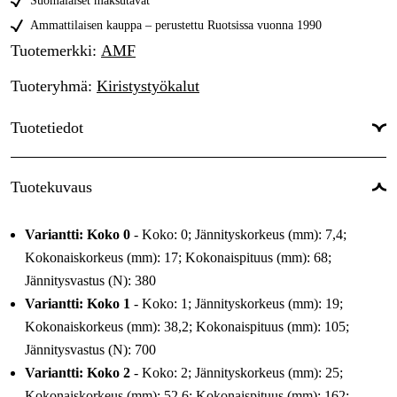
30,50 €
Suomalaiset maksutavat
Koko 4
Ammattilaisen kauppa – perustettu Ruotsissa vuonna 1990
Tilapäisesti loppu
44,73 €
Tuotemerkki
:
AMF
Tuoteryhmä
:
Kiristystyökalut
Tuotetiedot
Tuotekuvaus
Variantti: Koko 0
- Koko: 0; Jännityskorkeus (mm): 7,4;
Kokonaiskorkeus (mm): 17; Kokonaispituus (mm): 68;
Jännitysvastus (N): 380
Variantti: Koko 1
- Koko: 1; Jännityskorkeus (mm): 19;
Kokonaiskorkeus (mm): 38,2; Kokonaispituus (mm): 105;
Jännitysvastus (N): 700
Variantti: Koko 2
- Koko: 2; Jännityskorkeus (mm): 25;
Kokonaiskorkeus (mm): 52,6; Kokonaispituus (mm): 162;