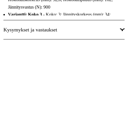
Jännitysvastus (N): 900
Variantti: Koko 3
- Koko: 3; Jännityskorkeus (mm): 34;
Kokonaiskorkeus (mm): 68,5; Kokonaispituus (mm): 189;
Kysymykset ja vastaukset
Jännitysvastus (N): 2200
Variantti: Koko 4
- Koko: 4; Jännityskorkeus (mm): 45;
Kokonaiskorkeus (mm): 90; Kokonaispituus (mm): 269;
Jännitysvastus (N): 3400