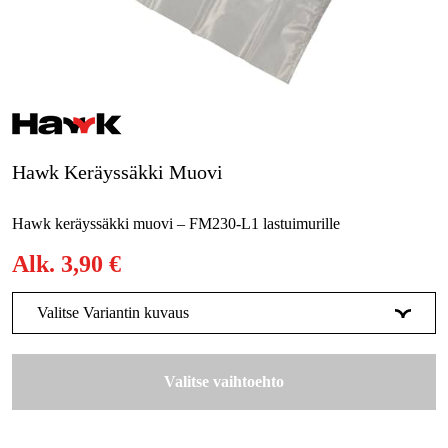
Metsä & Puutarha
Kampanjat
Tuotemerkit
Artikkelit & Oppaat
Hawk Keräyssäkki Muovi
Ota yhteyttä
Hawk keräyssäkki muovi – FM230-L1 lastuimurille
Usein kysytyt kysymykset
Alk.
3,90 €
Valitse Variantin kuvaus
FM230-L1, 370mm
3,90 €
Valitse vaihtoehto
FM300, 500mm
5,03 €
FM400-3300H, 370mm
6,50 €