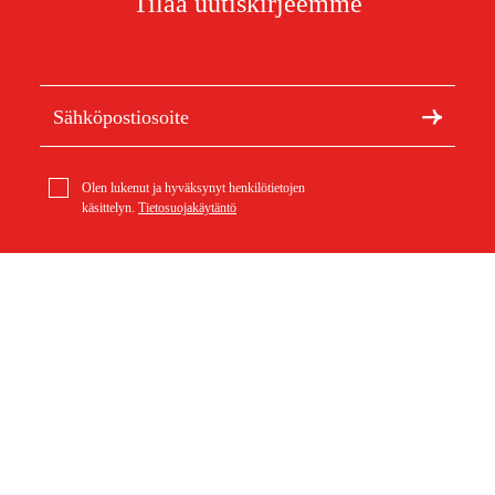
Tilaa uutiskirjeemme
Olen lukenut ja hyväksynyt henkilötietojen
käsittelyn.
Tietosuojakäytäntö
Meistä
Artikkelit ja oppaat
Tietoa Duabista
Kestävä kehitys
Tuotemerkit
Asiakaspalvelu
Ostoksestasi
Ota yhteyttä
Ostoehdot
Palautukset ja reklamaatiot
Rahti ja toimitus
Usein kysytyt kysymykset
Maksuehdot