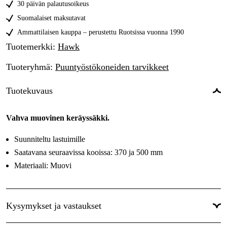
30 päivän palautusoikeus
Suomalaiset maksutavat
Ammattilaisen kauppa – perustettu Ruotsissa vuonna 1990
Tuotemerkki
:
Hawk
Tuoteryhmä
:
Puuntyöstökoneiden tarvikkeet
Tuotekuvaus
Vahva muovinen keräyssäkki.
Suunniteltu lastuimille
Saatavana seuraavissa kooissa: 370 ja 500 mm
Materiaali: Muovi
Kysymykset ja vastaukset