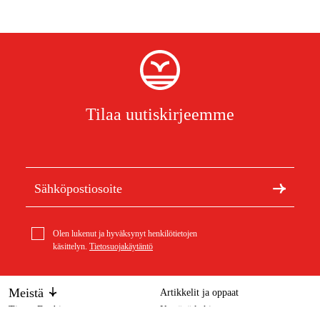
Tilaa uutiskirjeemme
Olen lukenut ja hyväksynyt henkilötietojen
käsittelyn.
Tietosuojakäytäntö
Meistä
Artikkelit ja oppaat
Tietoa Duabista
Kestävä kehitys