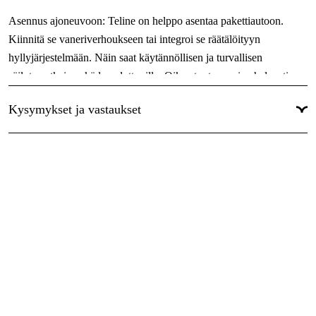
Asennus ajoneuvoon: Teline on helppo asentaa pakettiautoon.
Kiinnitä se vaneriverhoukseen tai integroi se räätälöityyn
hyllyjärjestelmään. Näin saat käytännöllisen ja turvallisen
säilytysratkaisun käden ulottuville. Oikea tuote on aina helposti
saatavilla, mikä säästää aikaa ja tehostaa työskentelyä.
Kysymykset ja vastaukset
Seinäasennus: Teline voidaan kiinnittää myös työpajan, autotallin
tai muiden työympäristöjen seinään. Telineessä on valmiiksi poratut
reiät helppoa ruuvikiinnitystä varten (ruuvit eivät sisälly
toimitukseen). Näin Big Wipes -tuotteet pysyvät siististi
järjestyksessä ja helposti saatavilla viemättä työskentelytilaa.
Teline on valmistettu kestävästä muovista ja se sopii seuraaville
tuotteille:
Tuotenumerot: 2172, 2440, 2010 ja 2448.
Sen tukeva rakenne varmistaa, että tuotteet pysyvät tukevasti