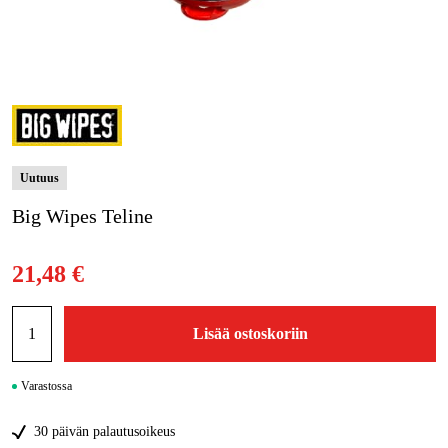
Metsä & Puutarha
Kampanjat
Tuotemerkit
Artikkelit & Oppaat
Uutuus
Ota yhteyttä
Big Wipes Teline
Usein kysytyt kysymykset
21,48 €
Lisää ostoskoriin
Varastossa
30 päivän palautusoikeus