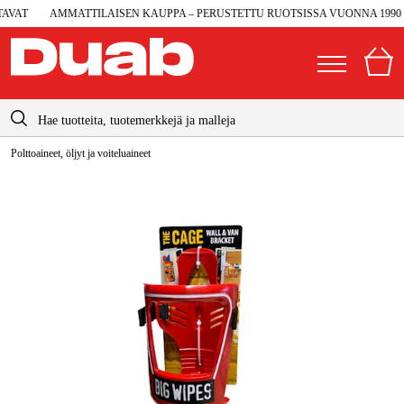
VAT
AMMATTILAISEN KAUPPA – PERUSTETTU RUOTSISSA VUONNA 1990
info@duab.fi
Polttoaineet, öljyt ja voiteluaineet
|
Yksityinen
Yritys
Suomi
Sverige
Koneet ja työkalut
Danmark
Autotalli ja verstas
Norge
Konetarvikkeet ja käyttömateriaalit
Deutschland
Työvaatteet ja suojavarusteet
Sähkö ja rakentaminen