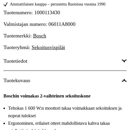
Ammattilaisen kauppa – perustettu Ruotsissa vuonna 1990
Tuotenumero
:
1000113430
Valmistajan numero
:
06011A8000
Tuotemerkki
:
Bosch
Tuoteryhmä
:
Sekoitusvispilät
Tuotetiedot
Drifttyp
:
Verkkovirtakäyttöinen
Tuotekuvaus
Virtalähde
:
Sähkö 230V
Boschin voimakas 2-vaihteinen sekoituskone
Käyttöjännite
:
230 V
Tehokas 1 600 W:n moottori takaa voimakkaan sekoituksen ja
Maailmanlaajuinen Takuu
:
Kyllä
nopeat tulokset
Ergonominen, erilaiset otteet mahdollistava kahva takaa