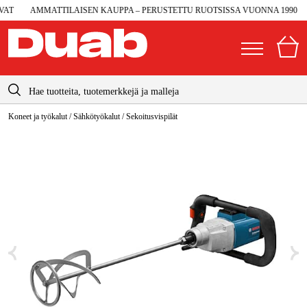
T
AMMATTILAISEN KAUPPA – PERUSTETTU RUOTSISSA VUONNA 1990
info@duab.fi
Koneet ja työkalut
/
Sähkötyökalut
/
Sekoitusvispilät
|
Yksityinen
Yritys
Suomi
Sverige
Koneet ja työkalut
Danmark
Autotalli ja verstas
Norge
Konetarvikkeet ja käyttömateriaalit
Deutschland
Työvaatteet ja suojavarusteet
Sähkö ja rakentaminen
Metsä & Puutarha