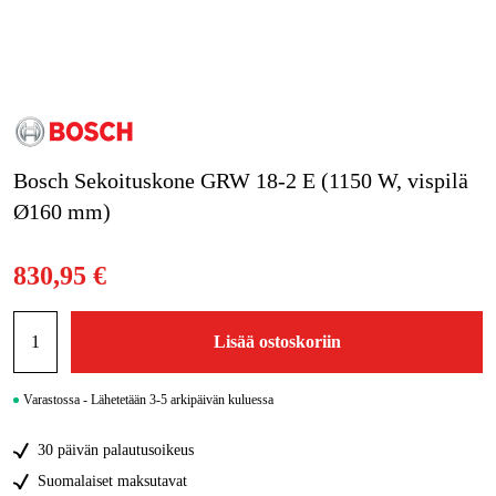
Kampanjat
Tuotemerkit
Artikkelit & Oppaat
Bosch Sekoituskone GRW 18-2 E (1150 W, vispilä
Ota yhteyttä
Ø160 mm)
Usein kysytyt kysymykset
830,95 €
Lisää ostoskoriin
Varastossa - Lähetetään 3-5 arkipäivän kuluessa
30 päivän palautusoikeus
Suomalaiset maksutavat