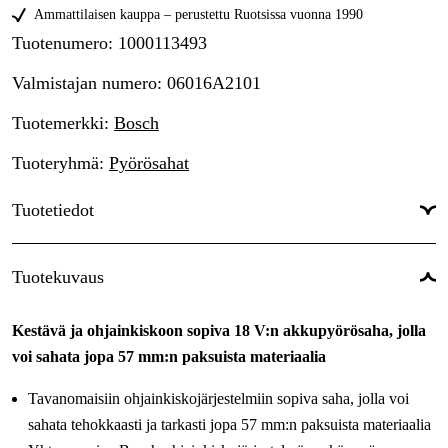
Ammattilaisen kauppa – perustettu Ruotsissa vuonna 1990
Tuotenumero
:
1000113493
Valmistajan numero
:
06016A2101
Tuotemerkki
:
Bosch
Tuoteryhmä
:
Pyörösahat
Tuotetiedot
Drifttyp
:
Akkukäyttöinen
Tuotekuvaus
Akun jännite
:
18 V
Kestävä ja ohjainkiskoon sopiva 18 V:n akkupyörösaha, jolla
Akku ja laturi
:
Ei
voi sahata jopa 57 mm:n paksuista materiaalia
Virtalähde
:
Akku
Tavanomaisiin ohjainkiskojärjestelmiin sopiva saha, jolla voi
Käyttöjännite
:
18 V
sahata tehokkaasti ja tarkasti jopa 57 mm:n paksuista materiaalia