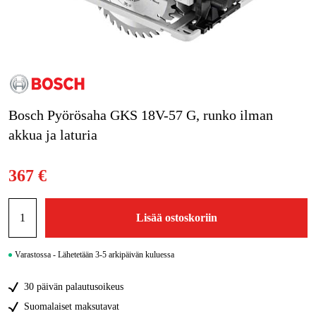
Kampanjat
Tuotemerkit
Artikkelit & Oppaat
Bosch Pyörösaha GKS 18V-57 G, runko ilman
Ota yhteyttä
akkua ja laturia
Usein kysytyt kysymykset
367 €
Lisää ostoskoriin
Varastossa - Lähetetään 3-5 arkipäivän kuluessa
30 päivän palautusoikeus
Suomalaiset maksutavat