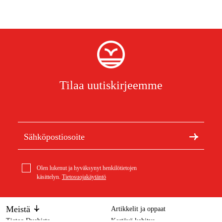
Tilaa uutiskirjeemme
Olen lukenut ja hyväksynyt henkilötietojen
käsittelyn.
Tietosuojakäytäntö
Meistä
Artikkelit ja oppaat
Tietoa Duabista
Kestävä kehitys