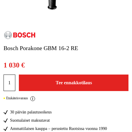
Kampanjat
Tuotemerkit
Artikkelit & Oppaat
Bosch Porakone GBM 16-2 RE
Ota yhteyttä
1 030 €
Usein kysytyt kysymykset
Tee ennakkotilaus
Etukäteisvaraus
30 päivän palautusoikeus
Suomalaiset maksutavat
Ammattilaisen kauppa – perustettu Ruotsissa vuonna 1990