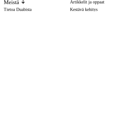
Meistä
Artikkelit ja oppaat
Tietoa Duabista
Kestävä kehitys
Tuotemerkit
Bosch Porakone GBM 16-2 RE
1 030 €
Asiakaspalvelu
Ostoksestasi
Ota yhteyttä
Ostoehdot
Palautukset ja reklamaatiot
Rahti ja toimitus
Usein kysytyt kysymykset
Maksuehdot
Palautuslomake (PDF)
Ostoehdot (PDF)
Peruuta ostos
Saavutettavuusseloste
Ota yhteyttä
info@duab.fi
Palvelemme suomeksi, ruotsiksi ja englanniksi.
Södra Vägen 3
SE-383 34 Mönsterås, Ruotsi
Tietosuoja
Tietosuojaseloste
Evästeet