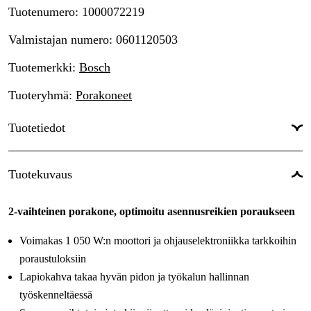
Tuotenumero
:
1000072219
Valmistajan numero
:
0601120503
Tuotemerkki
:
Bosch
Tuoteryhmä
:
Porakoneet
Tuotetiedot
Drifttyp
:
Verkkovirtakäyttöinen
Tuotekuvaus
Virtalähde
:
Sähkö 230V
2-vaihteinen porakone, optimoitu asennusreikien poraukseen
Käyttöjännite
:
230 V
Voimakas 1 050 W:n moottori ja ohjauselektroniikka tarkkoihin
Maailmanlaajuinen Takuu
:
Kyllä
poraustuloksiin
Lapiokahva takaa hyvän pidon ja työkalun hallinnan
työskenneltäessä