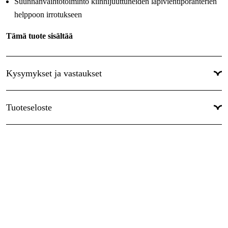
Suunnanvaihtotoiminto kiinnijuuttuneiden läpivientiporanterien
helppoon irrotukseen
Tämä tuote sisältää
Lisäkahva (varaosanumero 3 602 025 021)
Syvyydenrajoitin 310 mm (1 613 001 003)
Kysymykset ja vastaukset
Hammaskehäistukka 16 mm (2 608 571 020)
Tuoteseloste
Ohjekirja