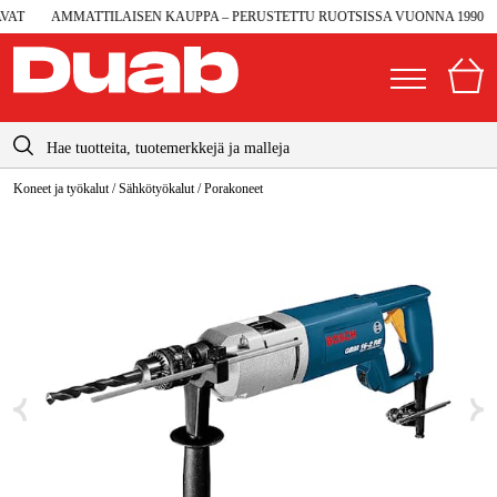
T
AMMATTILAISEN KAUPPA – PERUSTETTU RUOTSISSA VUONNA 1990
info@duab.fi
Koneet ja työkalut
/
Sähkötyökalut
/
Porakoneet
|
Yksityinen
Yritys
Suomi
Sverige
Koneet ja työkalut
Danmark
Autotalli ja verstas
Norge
Konetarvikkeet ja käyttömateriaalit
Deutschland
Työvaatteet ja suojavarusteet
Sähkö ja rakentaminen
Metsä & Puutarha