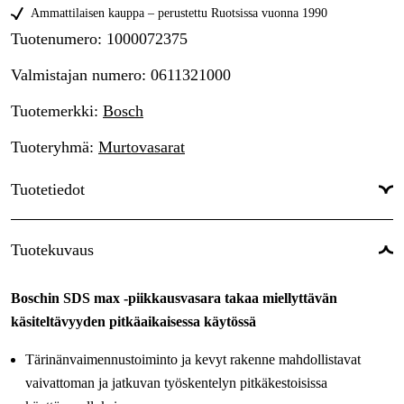
Ammattilaisen kauppa – perustettu Ruotsissa vuonna 1990
Tuotenumero
:
1000072375
Valmistajan numero
:
0611321000
Tuotemerkki
:
Bosch
Tuoteryhmä
:
Murtovasarat
Tuotetiedot
Drifttyp
:
Verkkovirtakäyttöinen
Tuotekuvaus
Virtalähde
:
Sähkö 230V
Boschin SDS max -piikkausvasara takaa miellyttävän
Käyttöjännite
:
230 V
käsiteltävyyden pitkäaikaisessa käytössä
Maailmanlaajuinen Takuu
:
Kyllä
Tärinänvaimennustoiminto ja kevyt rakenne mahdollistavat
vaivattoman ja jatkuvan työskentelyn pitkäkestoisissa