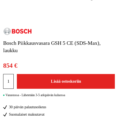
Kampanjat
Tuotemerkit
Artikkelit & Oppaat
Bosch Piikkausvasara GSH 5 CE (SDS-Max),
Ota yhteyttä
laukku
Usein kysytyt kysymykset
854 €
Lisää ostoskoriin
Varastossa - Lähetetään 3-5 arkipäivän kuluessa
30 päivän palautusoikeus
Suomalaiset maksutavat