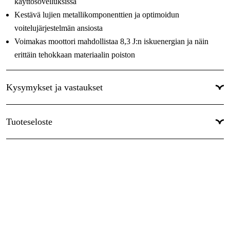
käyttösovelluksissa
Kestävä lujien metallikomponenttien ja optimoidun
voitelujärjestelmän ansiosta
Voimakas moottori mahdollistaa 8,3 J:n iskuenergian ja näin
erittäin tehokkaan materiaalin poiston
Tämä tuote sisältää
Kysymykset ja vastaukset
Lisäkahva (2 602 025 142)
Rasvatuubi (varaosanumero 1 615 430 010)
Tuoteseloste
Liina
Kärkitaltta 400 mm (2 608 690 103)
Kantolaukku
Ohjekirja