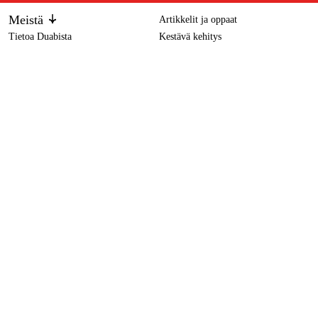
Meistä
Artikkelit ja oppaat
Tietoa Duabista
Kestävä kehitys
Tuotemerkit
Bosch Piikkausvasara GSH 5 CE (SDS-Max), laukku
854 €
Asiakaspalvelu
Ostoksestasi
Ota yhteyttä
Ostoehdot
Palautukset ja reklamaatiot
Rahti ja toimitus
Usein kysytyt kysymykset
Maksuehdot
Palautuslomake (PDF)
Ostoehdot (PDF)
Peruuta ostos
Saavutettavuusseloste
Ota yhteyttä
info@duab.fi
Palvelemme suomeksi, ruotsiksi ja englanniksi.
Södra Vägen 3
SE-383 34 Mönsterås, Ruotsi
Tietosuoja
Tietosuojaseloste
Evästeet