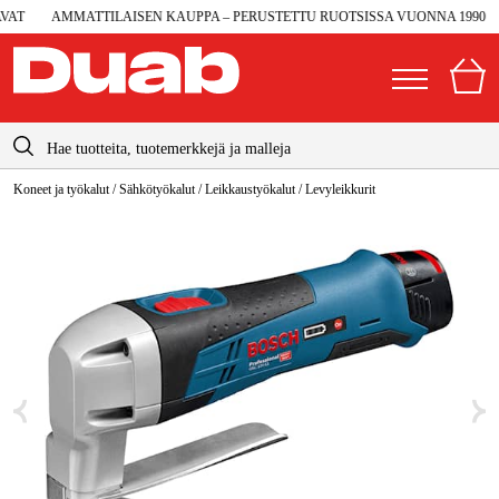
T
AMMATTILAISEN KAUPPA – PERUSTETTU RUOTSISSA VUONNA 1990
info@duab.fi
Koneet ja työkalut
/
Sähkötyökalut
/
Leikkaustyökalut
/
Levyleikkurit
|
Yksityinen
Yritys
Suomi
Sverige
Koneet ja työkalut
Danmark
Autotalli ja verstas
Norge
Konetarvikkeet ja käyttömateriaalit
Deutschland
Työvaatteet ja suojavarusteet
Sähkö ja rakentaminen
Metsä & Puutarha