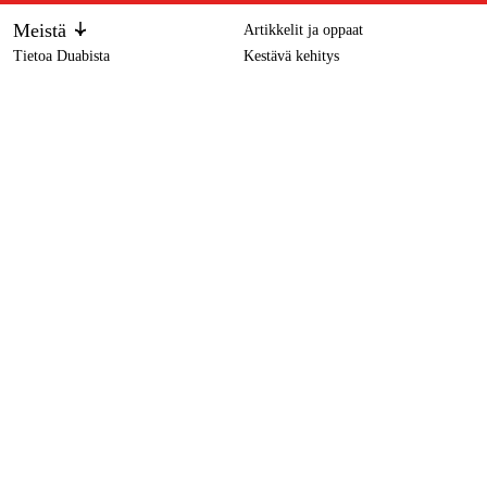
Meistä
Artikkelit ja oppaat
Tietoa Duabista
Kestävä kehitys
Tuotemerkit
Bosch Peltisakset GSC 12V-13, 2x2,0Ah akku, L-BOXX
499 €
Asiakaspalvelu
Ostoksestasi
Ota yhteyttä
Ostoehdot
Palautukset ja reklamaatiot
Rahti ja toimitus
Usein kysytyt kysymykset
Maksuehdot
Palautuslomake (PDF)
Ostoehdot (PDF)
Peruuta ostos
Saavutettavuusseloste
Ota yhteyttä
info@duab.fi
Palvelemme suomeksi, ruotsiksi ja englanniksi.
Södra Vägen 3
SE-383 34 Mönsterås, Ruotsi
Tietosuoja
Tietosuojaseloste
Evästeet