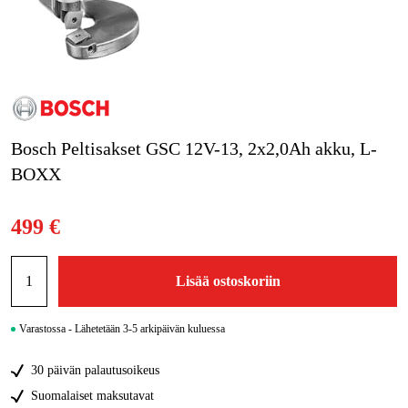
Kampanjat
Tuotemerkit
Artikkelit & Oppaat
Bosch Peltisakset GSC 12V-13, 2x2,0Ah akku, L-
Ota yhteyttä
BOXX
Usein kysytyt kysymykset
499 €
Lisää ostoskoriin
Varastossa - Lähetetään 3-5 arkipäivän kuluessa
30 päivän palautusoikeus
Suomalaiset maksutavat