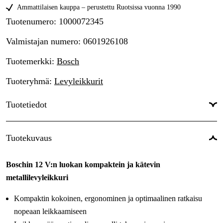
Ammattilaisen kauppa – perustettu Ruotsissa vuonna 1990
Tuotenumero
:
1000072345
Valmistajan numero
:
0601926108
Tuotemerkki
:
Bosch
Tuoteryhmä
:
Levyleikkurit
Tuotetiedot
Drifttyp
:
Akkukäyttöinen
Tuotekuvaus
Akun jännite
:
12 V
Boschin 12 V:n luokan kompaktein ja kätevin
Akku ja laturi
:
Kyllä
metallilevyleikkuri
Virtalähde
:
Akku
Kompaktin kokoinen, ergonominen ja optimaalinen ratkaisu
Käyttöjännite
:
12 V
nopeaan leikkaamiseen