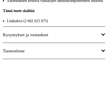
Äärimmäisen kestävä vankkojen metallikomponenttien ansiosta
Käyttötaso
:
Ammattilaiskäyttö
Tämä tuote sisältää
Lisäkahva (2 602 025 075)
Laippa (varaosanumero 3 609 202 039)
Murtotyökalu (varaosanumero 3 607 950 000)
Kysymykset ja vastaukset
Kantolaukku
Mutteri (varaosanumero 3 609 202 040)
Tuoteseloste
Taivutettu imuputki (1 600 793 007)
Sakara-avain taivutettu 1 607 950 004
3 x välilevy, 4 mm (varaosanumero 3 609 202 041)
Ohjekirja
4 x välike, 6 mm