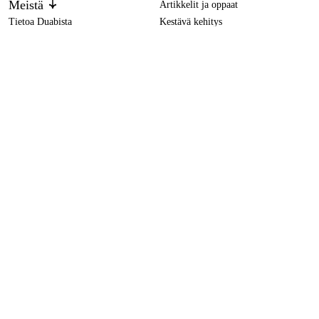
Meistä
Artikkelit ja oppaat
Tietoa Duabista
Kestävä kehitys
Tuotemerkit
Bosch Urafräysi GNF 65 A, laukku
1 493,49 €
Asiakaspalvelu
Ostoksestasi
Ota yhteyttä
Ostoehdot
Palautukset ja reklamaatiot
Rahti ja toimitus
Usein kysytyt kysymykset
Maksuehdot
Palautuslomake (PDF)
Ostoehdot (PDF)
Peruuta ostos
Saavutettavuusseloste
Ota yhteyttä
info@duab.fi
Palvelemme suomeksi, ruotsiksi ja englanniksi.
Södra Vägen 3
SE-383 34 Mönsterås, Ruotsi
Tietosuoja
Tietosuojaseloste
Evästeet