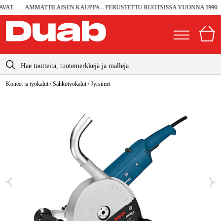
AT
AMMATTILAISEN KAUPPA – PERUSTETTU RUOTSISSA VUONNA 1990
info@duab.fi
Koneet ja työkalut
/
Sähkötyökalut
/
Jyrsimet
|
Yksityinen
Yritys
Suomi
Sverige
Koneet ja työkalut
Danmark
Autotalli ja verstas
Norge
Konetarvikkeet ja käyttömateriaalit
Deutschland
Työvaatteet ja suojavarusteet
Sähkö ja rakentaminen
Metsä & Puutarha