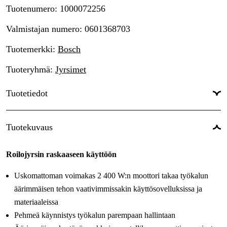
Tuotenumero
:
1000072256
Valmistajan numero
:
0601368703
Tuotemerkki
:
Bosch
Tuoteryhmä
:
Jyrsimet
Tuotetiedot
Drifttyp
:
Verkkovirtakäyttöinen
Tuotekuvaus
Virtalähde
:
Sähkö 230V
Roilojyrsin raskaaseen käyttöön
Käyttöjännite
:
230 V
Uskomattoman voimakas 2 400 W:n moottori takaa työkalun
Käyttötyyppi
:
Rakentaminen & kiinteistöt
äärimmäisen tehon vaativimmissakin käyttösovelluksissa ja
Maailmanlaajuinen Takuu
:
Kyllä
materiaaleissa
Pehmeä käynnistys työkalun parempaan hallintaan
Käyttöalue
:
Huolto & ylläpito, Asennus