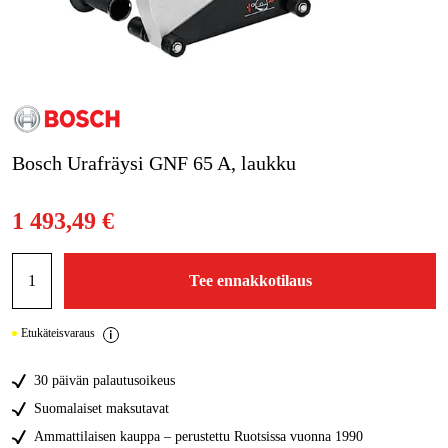
Kampanjat
Tuotemerkit
Artikkelit & Oppaat
Bosch Urafräysi GNF 65 A, laukku
Ota yhteyttä
1 493,49 €
Usein kysytyt kysymykset
Tee ennakkotilaus
Etukäteisvaraus
30 päivän palautusoikeus
Suomalaiset maksutavat
Ammattilaisen kauppa – perustettu Ruotsissa vuonna 1990