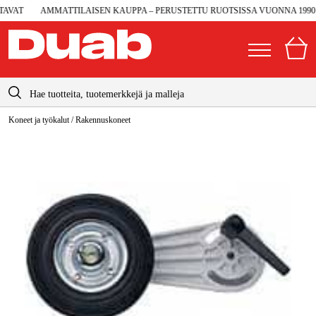
VAT
AMMATTILAISEN KAUPPA – PERUSTETTU RUOTSISSA VUONNA 1990
info@duab.fi
Koneet ja työkalut
/
Rakennuskoneet
|
Yksityinen
Yritys
Suomi
Sverige
Koneet ja työkalut
Danmark
Autotalli ja verstas
Norge
Konetarvikkeet ja käyttömateriaalit
Deutschland
Työvaatteet ja suojavarusteet
Sähkö ja rakentaminen