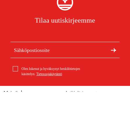
Tilaa uutiskirjeemme
Olen lukenut ja hyväksynyt henkilötietojen
käsittelyn.
Tietosuojakäytäntö
Meistä
Artikkelit ja oppaat
Stihl Leikkaussyvyyden rajoitin, FW 20 ohjausvaunuun
Tietoa Duabista
Kestävä kehitys
125,12 €
Tuotemerkit
Asiakaspalvelu
Ostoksestasi
Ota yhteyttä
Ostoehdot