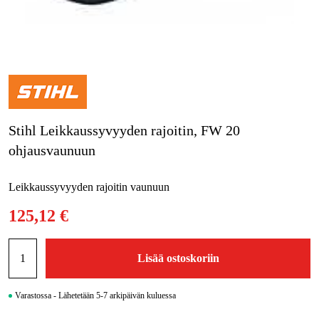
Metsä & Puutarha
Kampanjat
Tuotemerkit
Artikkelit & Oppaat
Stihl Leikkaussyvyyden rajoitin, FW 20
Ota yhteyttä
ohjausvaunuun
Usein kysytyt kysymykset
Leikkaussyvyyden rajoitin vaunuun
125,12 €
Lisää ostoskoriin
Varastossa - Lähetetään 5-7 arkipäivän kuluessa