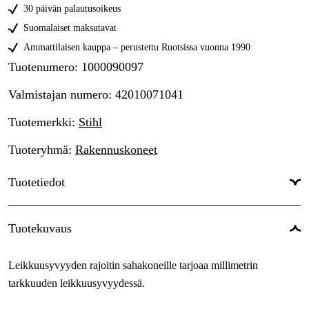
30 päivän palautusoikeus
Suomalaiset maksutavat
Ammattilaisen kauppa – perustettu Ruotsissa vuonna 1990
Tuotenumero
:
1000090097
Valmistajan numero
:
42010071041
Tuotemerkki
:
Stihl
Tuoteryhmä
:
Rakennuskoneet
Tuotetiedot
Takuu
:
1 vuotta
Tuotekuvaus
Maailmanlaajuinen Takuu
:
Kyllä
Leikkuusyvyyden rajoitin sahakoneille tarjoaa millimetrin
tarkkuuden leikkuusyvyydessä.