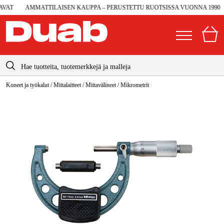
AT
AMMATTILAISEN KAUPPA – PERUSTETTU RUOTSISSA VUONNA 1990
info@duab.fi
Koneet ja työkalut
/
Mittalaitteet
/
Mittavälineet
/
Mikrometrit
|
Yksityinen
Yritys
Suomi
Sverige
Koneet ja työkalut
Danmark
Autotalli ja verstas
Norge
Konetarvikkeet ja käyttömateriaalit
Deutschland
Työvaatteet ja suojavarusteet
Sähkö ja rakentaminen
Metsä & Puutarha