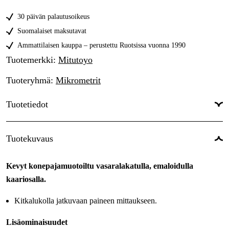
25-50 mm
109 €
30 päivän palautusoikeus
75-100 mm
167,61 €
Suomalaiset maksutavat
Ammattilaisen kauppa – perustettu Ruotsissa vuonna 1990
Tuotemerkki
:
Mitutoyo
Tuoteryhmä
:
Mikrometrit
Tuotetiedot
Digitaalinen
:
Ei
Tuotekuvaus
Mittastandardi
:
Metrinen
Kevyt konepajamuotoiltu vasaralakatulla, emaloidulla
Kitkalukko
:
Kyllä
kaariosalla.
Tarkkuus
:
±2 µm
Kitkalukolla jatkuvaan paineen mittaukseen.
Resoluutio
:
0.01 mm
Lisäominaisuudet
Mittauspaine
:
5-10 N