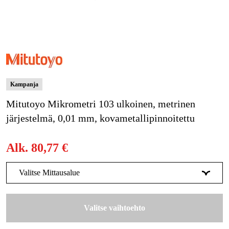
Kampanjat
Tuotemerkit
Artikkelit & Oppaat
Kampanja
Ota yhteyttä
Mitutoyo Mikrometri 103 ulkoinen, metrinen
Usein kysytyt kysymykset
järjestelmä, 0,01 mm, kovametallipinnoitettu
Alk.
80,77 €
Valitse Mittausalue
0-25 mm
80,77 €
Valitse vaihtoehto
50-75 mm
139 €