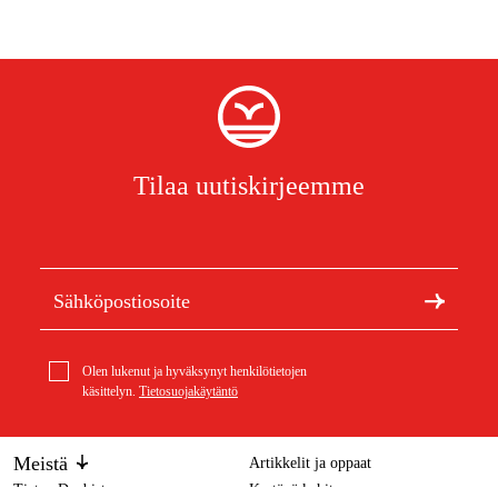
Tilaa uutiskirjeemme
Olen lukenut ja hyväksynyt henkilötietojen
käsittelyn.
Tietosuojakäytäntö
Meistä
Artikkelit ja oppaat
Tietoa Duabista
Kestävä kehitys