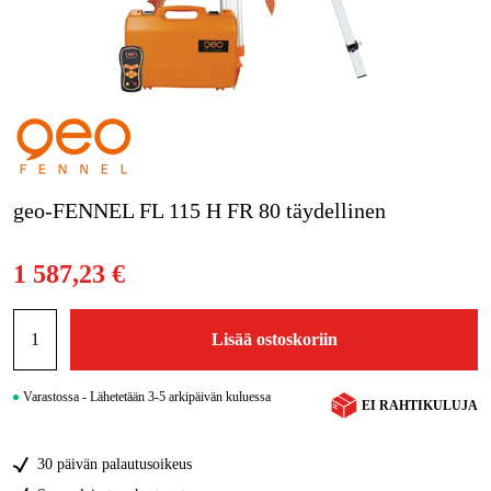
Kampanjat
Tuotemerkit
Artikkelit & Oppaat
Ota yhteyttä
geo-FENNEL FL 115 H FR 80 täydellinen
Usein kysytyt kysymykset
1 587,23 €
Lisää ostoskoriin
Varastossa - Lähetetään 3-5 arkipäivän kuluessa
EI RAHTIKULUJA
30 päivän palautusoikeus