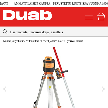
VAT
AMMATTILAISEN KAUPPA – PERUSTETTU RUOTSISSA VUONNA 1990
info@duab.fi
Koneet ja työkalut
/
Mittalaitteet
/
Laserit ja tarvikkeet
/
Pyörivät laserit
|
Yksityinen
Yritys
Suomi
Sverige
Koneet ja työkalut
Danmark
Autotalli ja verstas
Norge
Konetarvikkeet ja käyttömateriaalit
Deutschland
Työvaatteet ja suojavarusteet
Sähkö ja rakentaminen
Metsä & Puutarha