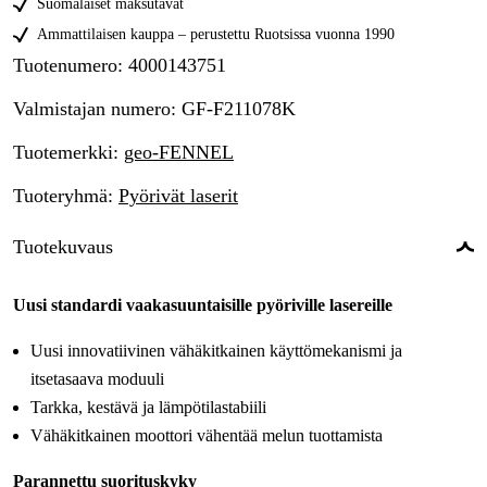
Suomalaiset maksutavat
Ammattilaisen kauppa – perustettu Ruotsissa vuonna 1990
Tuotenumero
:
4000143751
Valmistajan numero
:
GF-F211078K
Tuotemerkki
:
geo-FENNEL
Tuoteryhmä
:
Pyörivät laserit
Tuotekuvaus
Uusi standardi vaakasuuntaisille pyöriville lasereille
Uusi innovatiivinen vähäkitkainen käyttömekanismi ja
itsetasaava moduuli
Tarkka, kestävä ja lämpötilastabiili
Vähäkitkainen moottori vähentää melun tuottamista
Parannettu suorituskyky