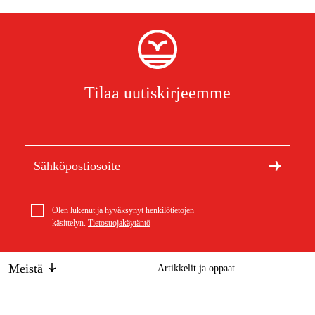
Tilaa uutiskirjeemme
Olen lukenut ja hyväksynyt henkilötietojen
käsittelyn.
Tietosuojakäytäntö
Meistä
Artikkelit ja oppaat
Tietoa Duabista
Kestävä kehitys
geo-FENNEL FL 115 H FR 80 täydellinen
Tuotemerkit
1 587,23 €