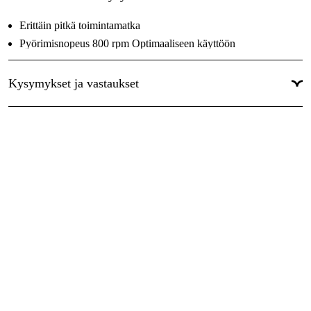
Erittäin pitkä toimintamatka
Pyörimisnopeus 800 rpm Optimaaliseen käyttöön
koneohjausvastaanottimien
kanssa
Kysymykset ja vastaukset
Tarkkuuden kasvu ± 0,5 mm / 10 m
Vankka kauko-ohjain, 100 metrin kantama